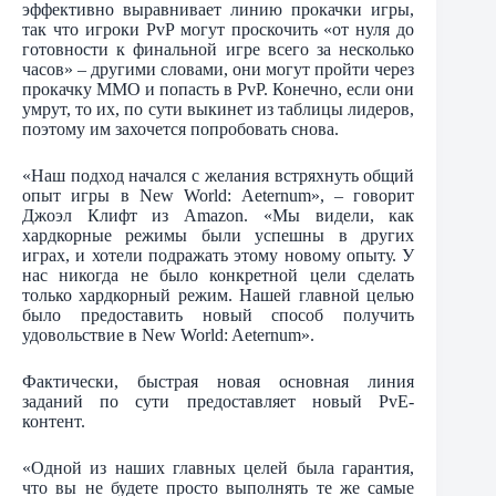
эффективно выравнивает линию прокачки игры,
так что игроки PvP могут проскочить «от нуля до
готовности к финальной игре всего за несколько
часов» – другими словами, они могут пройти через
прокачку MMO и попасть в PvP. Конечно, если они
умрут, то их, по сути выкинет из таблицы лидеров,
поэтому им захочется попробовать снова.
«Наш подход начался с желания встряхнуть общий
опыт игры в New World: Aeternum», – говорит
Джоэл Клифт из Amazon. «Мы видели, как
хардкорные режимы были успешны в других
играх, и хотели подражать этому новому опыту. У
нас никогда не было конкретной цели сделать
только хардкорный режим. Нашей главной целью
было предоставить новый способ получить
удовольствие в New World: Aeternum».
Фактически, быстрая новая основная линия
заданий по сути предоставляет новый PvE-
контент.
«Одной из наших главных целей была гарантия,
что вы не будете просто выполнять те же самые