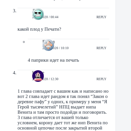
Лекс
25/06/2020 / 00:44
REPLY
какой плод у Печати?
Павел
25/06/2020 / 10:10
REPLY
4 паприки идет на печать
Halize
25/06/2020 / 12:30
REPLY
1 глава совпадает с вашим как и написано но
вот 2 глава идет рандом я так понял “Закон о
деревне пафу” у одних, к примеру у меня “Я
Герой тысячелетий” НПЦ выдает нипа
Венита и там просто подойди и поговорить.
3 глава отличается от вашей только
условием, корону дает тот же нип Венита по
основной цепочке после закрытий второй