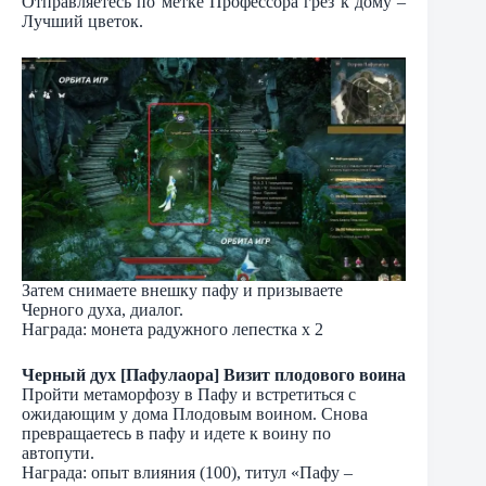
Отправляетесь по метке Профессора грез к дому –
Лучший цветок.
Затем снимаете внешку пафу и призываете
Черного духа, диалог.
Награда: монета радужного лепестка х 2
Черный дух [Пафулаора] Визит плодового воина
Пройти метаморфозу в Пафу и встретиться с
ожидающим у дома Плодовым воином. Снова
превращаетесь в пафу и идете к воину по
автопути.
Награда: опыт влияния (100), титул «Пафу –