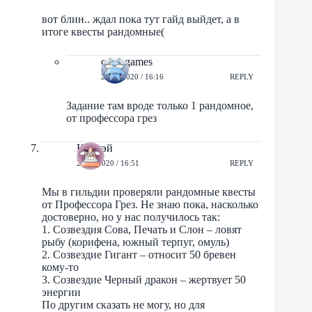
вот блин.. ждал пока тут гайд выйдет, а в
итоге квесты рандомные(
orbit-games
27/06/2020 / 16:16
REPLY
Задание там вроде только 1 рандомное,
от профессора грез
Каомэй
27/06/2020 / 16:51
REPLY
Мы в гильдии проверяли рандомные квесты
от Профессора Грез. Не знаю пока, насколько
достоверно, но у нас получилось так:
1. Созвездия Сова, Печать и Слон – ловят
рыбу (корифена, южный терпуг, омуль)
2. Созвездие Гигант – относит 50 бревен
кому-то
3. Созвездие Черный дракон – жертвует 50
энергии
По другим сказать не могу, но для