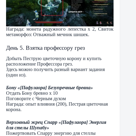
Награда: монета радужного лепестка х 2, Свиток
метаморфоз: Отважный мечник шишек.
День 5. Взятка профессору грез
Добыть Пеструю цветочную корону и купить
расположение Профессора грез.
Здесь можно получить разный вариант задания
(один из).
Бону «[Пафулаора] Безупречные бревна»
Отдать Бону бревно х 10
Поговорите с Черным духом
Награда: опыт влияния (200), Пестрая цветочная
корона.
Верховный жрец Спарр «[Пафулаора] Энергия
для стелы Шупабу»
Пожертвовать Спарру энергию для стеллы