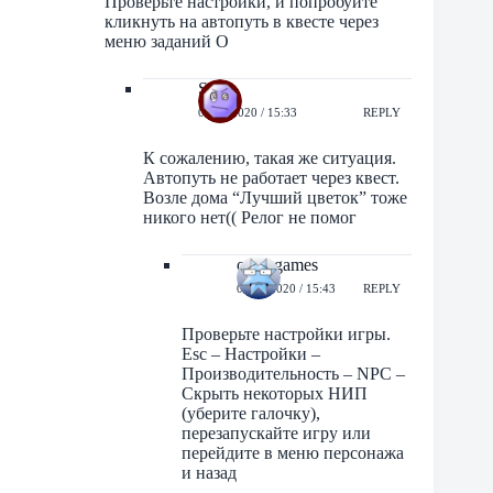
Проверьте настройки, и попробуйте
кликнуть на автопуть в квесте через
меню заданий О
Sato
03/07/2020 / 15:33
REPLY
К сожалению, такая же ситуация.
Автопуть не работает через квест.
Возле дома “Лучший цветок” тоже
никого нет(( Релог не помог
orbit-games
03/07/2020 / 15:43
REPLY
Проверьте настройки игры.
Esc – Настройки –
Производительность – NPC –
Скрыть некоторых НИП
(уберите галочку),
перезапускайте игру или
перейдите в меню персонажа
и назад