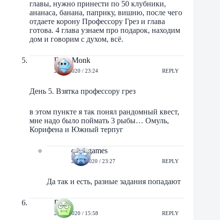
главы, нужно принести по 50 клубники,
ананаса, банана, паприку, вишню, после чего
отдаете корону Профессору Грез и глава
готова. 4 глава узнаем про подарок, находим
дом и говорим с духом, всё.
Dark Monk
26/06/2020 / 23:24
REPLY
День 5. Взятка профессору грез
в этом пункте я так понял рандомный квест,
мне надо было поймать 3 рыбы… Омуль,
Корифена и Южный терпуг
orbit-games
26/06/2020 / 23:27
REPLY
Да так и есть, разные задания попадают
Dims
27/06/2020 / 15:58
REPLY