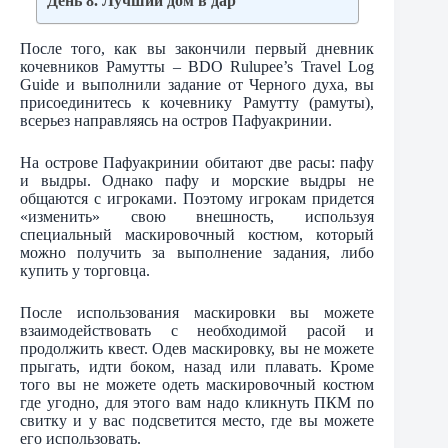
День 8. Лучший дом в дар
После того, как вы закончили первый дневник
кочевников Рамутты – BDO Rulupee’s Travel Log
Guide и выполнили задание от Черного духа, вы
присоединитесь к кочевнику Рамутту (рамуты),
всерьез направляясь на остров Пафуакринии.
На острове Пафуакринии обитают две расы: пафу
и выдры. Однако пафу и морские выдры не
общаются с игроками. Поэтому игрокам придется
«изменить» свою внешность, используя
специальный маскировочный костюм, который
можно получить за выполнение задания, либо
купить у торговца.
После использования маскировки вы можете
взаимодействовать с необходимой расой и
продолжить квест. Одев маскировку, вы не можете
прыгать, идти боком, назад или плавать. Кроме
того вы не можете одеть маскировочный костюм
где угодно, для этого вам надо кликнуть ПКМ по
свитку и у вас подсветится место, где вы можете
его использовать.