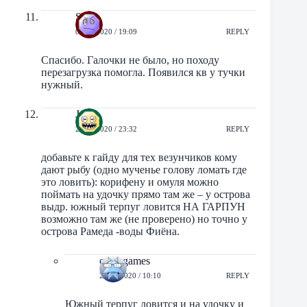
Sato
03/07/2020 / 19:09
REPLY
Спасибо. Галочки не было, но походу
перезагрузка помогла. Появился кв у тучки
нужный.
Jane
24/07/2020 / 23:32
REPLY
добавьте к гайду для тех везунчиков кому
дают рыбу (одно мученье голову ломать где
это ловить): корифену и омуля можно
поймать на удочку прямо там же – у острова
выдр. южный терпуг ловится НА ГАРПУН
возможно там же (не проверено) но точно у
острова Рамеда -воды Фиёна.
orbit-games
25/07/2020 / 10:10
REPLY
Южный терпуг ловится и на удочку и