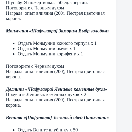
Шупабу. Я пожертвовала 50 ед. энергии.
Поговорите с Черным духом
Награда: опыт влияния (200), Пестрая цветочная
корона.
Монмуния «[Пафулаора] Заморим Выдр голодом»
Отдать Монмунии южного терпуга х 1
Отдать Монмунии омуля х 1
Отдать Монмунии корифену х 1
Поговорите с Черным духом
Награда: опыт влияния (200), Пестрая цветочная
корона.
Деллини «[Пафулаора] Ленивые каменные духи»
Проучить Ленивых каменных духов х 2
Награда: опыт влияния (200), Пестрая цветочная
корона.
Венита «[Пафулаора] Звездный обед Пани-пани»
Отдать Вените клубнику х 50