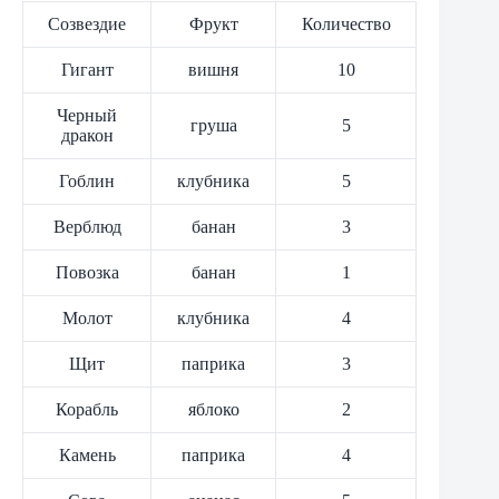
Созвездие
Фрукт
Количество
Гигант
вишня
10
Черный
груша
5
дракон
Гоблин
клубника
5
Верблюд
банан
3
Повозка
банан
1
Молот
клубника
4
Щит
паприка
3
Корабль
яблоко
2
Камень
паприка
4