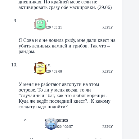
дневниках. По крайней мере если не
активировать сразу обе маскировки. (29.06)
Дафна
29/06/2020 / 03:21
REPLY
Я Сова и я не ловила рыбу, мне дали квест на
убить ленивых камней и грибов. Так что –
рандом.
Тириам
29/06/2020 / 09:08
REPLY
У меня не работают автопути на этом
острове. То ли у меня косяк, то ли
“случайный” баг, как это любят корейцы.
Куда же ведёт последний квест?.. К какому
солдату надо подойти?
orbit-games
29/06/2020 / 09:57
REPLY