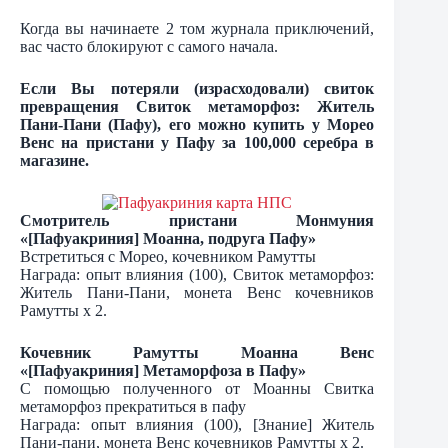
Когда вы начинаете 2 том журнала приключений,
вас часто блокируют с самого начала.
Если Вы потеряли (израсходовали) свиток
превращения Свиток метаморфоз: Житель
Пани-Пани (Пафу), его можно купить у Морео
Венс на пристани у Пафу за 100,000 серебра в
магазине.
Смотритель пристани Монмуния
«[Пафуакриния] Моанна, подруга Пафу»
Встретиться с Морео, кочевником Рамутты
Награда: опыт влияния (100), Свиток метаморфоз:
Житель Пани-Пани, монета Венс кочевников
Рамутты х 2.
Кочевник Рамутты Моанна Венс
«[Пафуакриния] Метаморфоза в Пафу»
С помощью полученного от Моанны Свитка
метаморфоз прекратиться в пафу
Награда: опыт влияния (100), [Знание] Житель
Пани-пани, монета Венс кочевников Рамутты х 2.