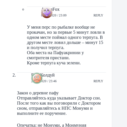
AntonFox
04/07/2020 / 23:09
REPLY
У меня перс по рыбалке вообще не
прокачан, но за первые 5 минут ловли в
одном месте поймал одного терпуга. В
другом месте ловил дольше – минут 15
и получил терпуга.
Оба места на Пафуакринии у
смотрителя пристани.
Кроме терпуга куча зелени.
ВасяКолдуй
24/06/2020 / 23:46
REPLY
Закон о деревне пафу
Отправляйтесь куда указывает Доктор сон.
После того как вы поговорили с Доктором
сном, отправляйтесь к НПС Монуми и
выполните ее поручение.
Опечатка: не Монуми, а Монмуния