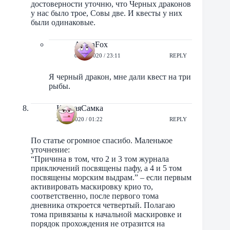
достоверности уточню, что Черных драконов
у нас было трое, Совы две. И квесты у них
были одинаковые.
AntonFox
04/07/2020 / 23:11
REPLY
Я черный дракон, мне дали квест на три
рыбы.
КрутаяСамка
29/06/2020 / 01:22
REPLY
По статье огромное спасибо. Маленькое
уточнение:
“Причина в том, что 2 и 3 том журнала
приключений посвящены пафу, а 4 и 5 том
посвящены морским выдрам.” – если первым
активировать маскировку крио то,
соответственно, после первого тома
дневника откроется четвертый. Полагаю
тома привязаны к начальной маскировке и
порядок прохождения не отразится на