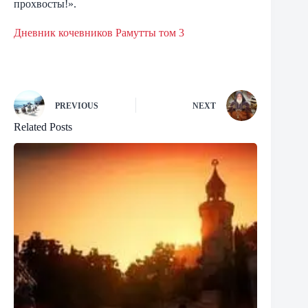
прохвосты!».
Дневник кочевников Рамутты том 3
PREVIOUS
NEXT
Related Posts