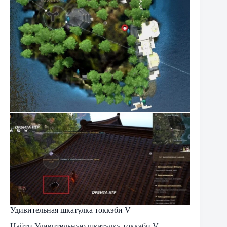
Удивительная шкатулка токкэби V
Найти Удивительную шкатулку токкэби V