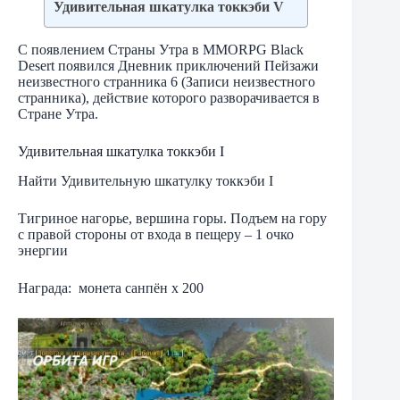
Удивительная шкатулка токкэби V
С появлением Страны Утра в MMORPG Black
Desert появился Дневник приключений Пейзажи
неизвестного странника 6 (Записи неизвестного
странника), действие которого разворачивается в
Стране Утра.
Удивительная шкатулка токкэби I
Найти Удивительную шкатулку токкэби I
Тигриное нагорье, вершина горы. Подъем на гору
с правой стороны от входа в пещеру – 1 очко
энергии
Награда: монета санпён х 200