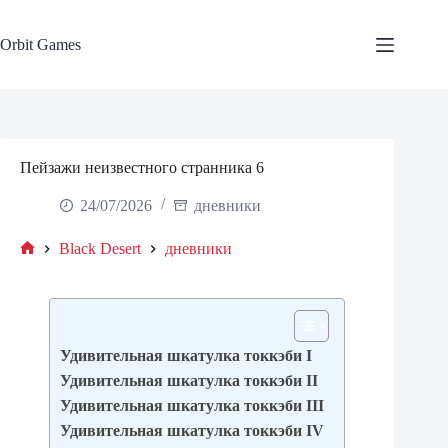
Skip
to
content
Orbit Games
Пейзажи неизвестного странника 6
24/07/2026
дневники
Black Desert
дневники
Home
Удивительная шкатулка токкэби I
Удивительная шкатулка токкэби II
Удивительная шкатулка токкэби III
Удивительная шкатулка токкэби IV