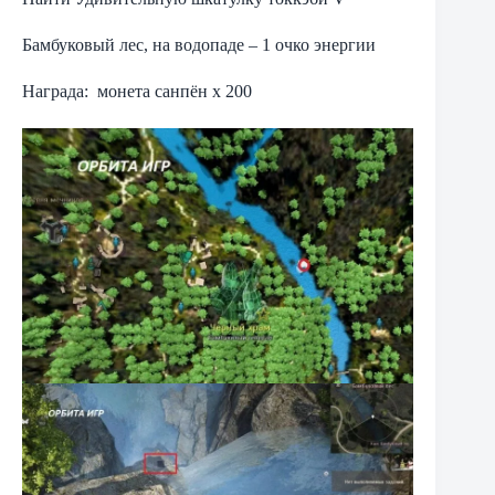
Бамбуковый лес, на водопаде – 1 очко энергии
Награда: монета санпён х 200