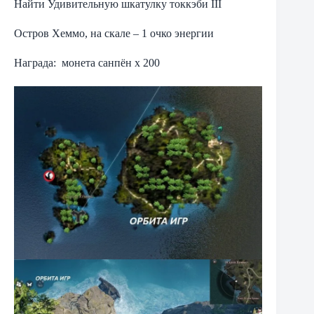
Найти Удивительную шкатулку токкэби III
Остров Хеммо, на скале – 1 очко энергии
Награда: монета санпён х 200