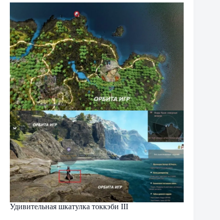
Удивительная шкатулка токкэби III