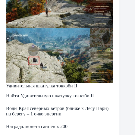
Удивительная шкатулка токкэби II
Найти Удивительную шкатулку токкэби II
Воды Края северных ветров (ближе к Лесу Пари)
на берегу – 1 очко энергии
Награда: монета санпён х 200