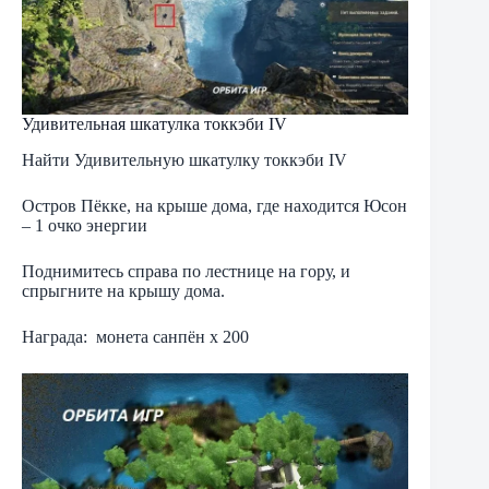
Удивительная шкатулка токкэби IV
Найти Удивительную шкатулку токкэби IV
Остров Пёкке, на крыше дома, где находится Юсон
– 1 очко энергии
Поднимитесь справа по лестнице на гору, и
спрыгните на крышу дома.
Награда: монета санпён х 200