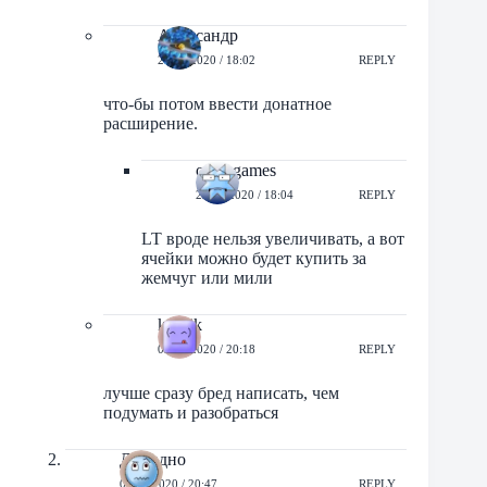
Александр
25/11/2020 / 18:02
REPLY
что-бы потом ввести донатное
расширение.
orbit-games
25/11/2020 / 18:04
REPLY
LT вроде нельзя увеличивать, а вот
ячейки можно будет купить за
жемчуг или мили
korvik
02/12/2020 / 20:18
REPLY
лучше сразу бред написать, чем
подумать и разобраться
ДаЛадно
02/12/2020 / 20:47
REPLY