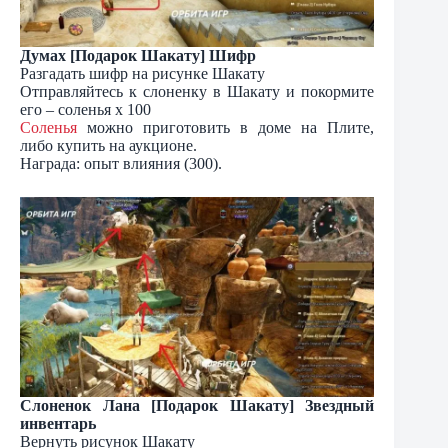
Думах [Подарок Шакату] Шифр
Разгадать шифр на рисунке Шакату
Отправляйтесь к слоненку в Шакату и покормите
его – соленья х 100
Соленья
можно приготовить в доме на Плите,
либо купить на аукционе.
Награда: опыт влияния (300).
Слоненок Лана [Подарок Шакату] Звездный
инвентарь
Вернуть рисунок Шакату