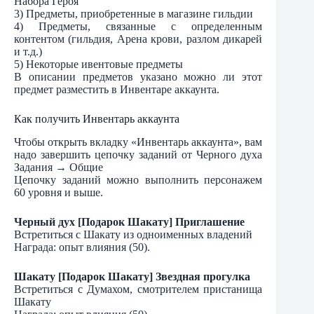
Набора Героя
3) Предметы, приобретенные в магазине гильдии
4) Предметы, связанные с определенным
контентом (гильдия, Арена крови, разлом дикарей
и т.д.)
5) Некоторые ивентовые предметы
В описании предметов указано можно ли этот
предмет разместить в Инвентаре аккаунта.
Как получить Инвентарь аккаунта
Чтобы открыть вкладку «Инвентарь аккаунта», вам
надо завершить цепочку заданий от Черного духа
Задания → Общие
Цепочку заданий можно выполнить персонажем
60 уровня и выше.
Черный дух [Подарок Шакату] Приглашение
Встретиться с Шакату из одноименных владений
Награда: опыт влияния (50).
Шакату [Подарок Шакату] Звездная прогулка
Встретиться с Думахом, смотрителем пристанища
Шакату