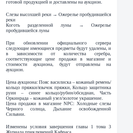
готовой продукцией и доставлены на аукцион.
Слезы высохшей реки → Ожерелье пробудившейся
реки
Коготь разделенной луны → Ожерелье
пробудившейся луны
При обновлении официального сервера
следующие имеющиеся предметы будут удалены, и
в зависимости от количества серебра,
соответствующие цене продажи в магазине и
стоимости аукциона, будут отправлены на
аукцион.
Цена аукциона: Пояс василиска – кожаный ремень/
кольцо пряжки/язычок пряжки, Кольцо защитника
руин – синее кольцо/рубин/обсидиан, Часть
Оркинрада – кожаный узел/золотое украшение.
Цена продажи в магазине NPC: Холодные слезы
Черного солнца, Дыхание освобожденной
Сильвии.
Изменены условия завершения главы 1 тома 3
Журнала приключений Кафраса.