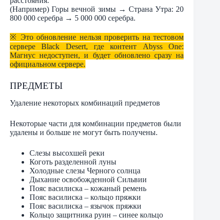
расстояния.
(Например) Горы вечной зимы → Страна Утра: 20
800 000 серебра → 5 000 000 серебра.
※ Это обновление нельзя проверить на тестовом
сервере Black Desert, где контент Abyss One:
Магнус недоступен, и будет обновлено сразу на
официальном сервере.
ПРЕДМЕТЫ
Удаление некоторых комбинаций предметов
Некоторые части для комбинации предметов были
удалены и больше не могут быть получены.
Слезы высохшей реки
Коготь разделенной луны
Холодные слезы Черного солнца
Дыхание освобожденной Сильвии
Пояс василиска – кожаный ремень
Пояс василиска – кольцо пряжки
Пояс василиска – язычок пряжки
Кольцо защитника руин – синее кольцо