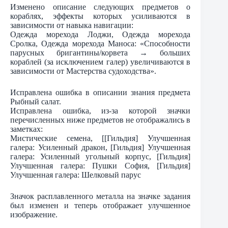
Изменено описание следующих предметов о
кораблях, эффекты которых усиливаются в
зависимости от навыка навигации:
Одежда морехода Лоджи, Одежда морехода
Сролка, Одежда морехода Маноса: «Способности
парусных бригантины/корвета → больших
кораблей (за исключением галер) увеличиваются в
зависимости от Мастерства судоходства».
Исправлена ошибка в описании знания предмета
Рыбный салат.
Исправлена ошибка, из-за которой значки
перечисленных ниже предметов не отображались в
заметках:
Мистические семена, [[Гильдия] Улучшенная
галера: Усиленный дракон, [Гильдия] Улучшенная
галера: Усиленный угольный корпус, [Гильдия]
Улучшенная галера: Пушки София, [Гильдия]
Улучшенная галера: Шелковый парус
Значок расплавленного металла на значке задания
был изменен и теперь отображает улучшенное
изображение.