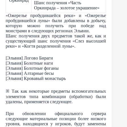
Оркинрад
Шанс получения «Часть
Оркинрада – золотое украшение»
«Ожерелье пробудившейся реки» и «Ожерелье
пробудившейся луны» были добавлены в добычу,
которую можно получить при победе над
монстрами в следующих регионах Эльвии.
Шанс получения двух предметов такой же, как и
существующий шанс получения «Слез высохшей
реки» и «Когтя разделенной луны».
[Эльвия] Логово Бираги
[Эльвия] Болотные наги
[Эльвия] Болотные фоганы
[Эльвия] Алтарные бесы
[Эльвия] Кровавый монастырь
※ Так как некоторые предметы вспомогательных
элементов типа комбинации (обработки) были
удалены, применяется следующее.
При обновлении официального сервера
следующие материальные позиции более низкого
уровня, находящиеся у игроков, будут заменены