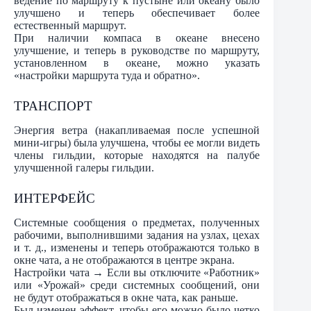
ведение по маршруту к пустыне или океану было
улучшено и теперь обеспечивает более
естественный маршрут.
При наличии компаса в океане внесено
улучшение, и теперь в руководстве по маршруту,
установленном в океане, можно указать
«настройки маршрута туда и обратно».
ТРАНСПОРТ
Энергия ветра (накапливаемая после успешной
мини-игры) была улучшена, чтобы ее могли видеть
члены гильдии, которые находятся на палубе
улучшенной галеры гильдии.
ИНТЕРФЕЙС
Системные сообщения о предметах, полученных
рабочими, выполнившими задания на узлах, цехах
и т. д., изменены и теперь отображаются только в
окне чата, а не отображаются в центре экрана.
Настройки чата → Если вы отключите «Работник»
или «Урожай» среди системных сообщений, они
не будут отображаться в окне чата, как раньше.
Был изменен эффект, чтобы его можно было четко