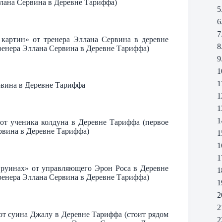
ллана Сервина в Деревне Тариффа)
5
6
7
картин» от тренера Эллана Сервина в деревне
8
ренера Эллана Сервина в Деревне Тариффа)
9
1
1
рвина в Деревне Тариффа
1
1
1
т ученика колдуна в Деревне Тариффа (первое
рвина в Деревне Тариффа)
1
1
1
руинах» от управляющего Эрон Роса в Деревне
1
ренера Эллана Сервина в Деревне Тариффа)
1
2
2
т суина Джалу в Деревне Тариффа (стоит рядом
2