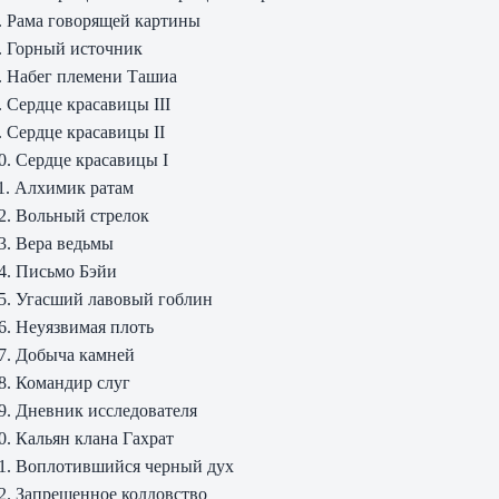
. Рама говорящей картины
. Горный источник
. Набег племени Ташиа
. Сердце красавицы III
. Сердце красавицы II
0. Сердце красавицы I
1. Алхимик ратам
2. Вольный стрелок
3. Вера ведьмы
4. Письмо Бэйи
5. Угасший лавовый гоблин
6. Неуязвимая плоть
7. Добыча камней
8. Командир слуг
9. Дневник исследователя
0. Кальян клана Гахрат
1. Воплотившийся черный дух
2. Запрещенное колдовство