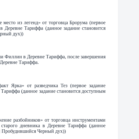
 место из легенд» от торговца Брорума (первое
 в Деревне Тариффа (данное задание становится
рный дух))
ми Филлин в Деревне Тариффа, после завершения
в Деревне Тариффа.
кт Ярка» от разведчика Тез (первое задание
е Тариффа (данное задание становится доступным
ение разбойников» от торговца инструментами
 старого дневника в Деревне Тариффа (данное
] Пробудившийся Черный дух))