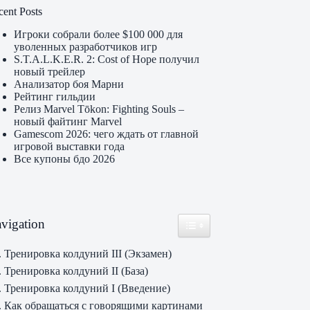
cent Posts
Игроки собрали более $100 000 для
уволенных разработчиков игр
S.T.A.L.K.E.R. 2: Cost of Hope получил
новый трейлер
Анализатор боя Марни
Рейтинг гильдии
Релиз Marvel Tōkon: Fighting Souls –
новый файтинг Marvel
Gamescom 2026: чего ждать от главной
игровой выставки года
Все купоны бдо 2026
vigation
Toggle Table of Content
. Тренировка колдуний III (Экзамен)
. Тренировка колдуний II (База)
. Тренировка колдуний I (Введение)
. Как обращаться с говорящими картинами