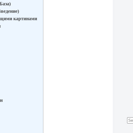
База)
Введение)
рящими картинами
ы
ин
No
res