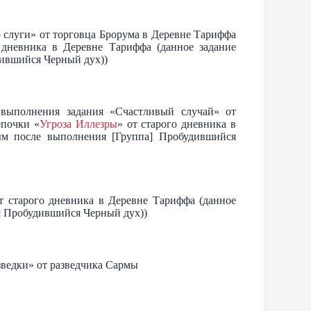
 слуги» от торговца Брорума в Деревне Тариффа
 дневника в Деревне Тариффа (данное задание
дившийся Черный дух))
выполнения задания «Счастливый случай» от
епочки «
Угроза Иллезры
» от старого дневника в
ым после выполнения [Группа] Пробудившийся
т старого дневника в Деревне Тариффа (данное
] Пробудившийся Черный дух))
зведки» от разведчика Сармы