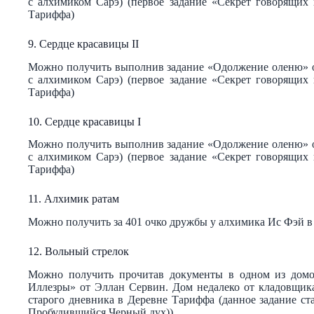
с алхимиком Сарэ) (первое задание «Секрет говорящих
Тариффа)
9. Сердце красавицы II
Можно получить выполнив задание «Одолжение оленю» о
с алхимиком Сарэ) (первое задание «Секрет говорящих
Тариффа)
10. Сердце красавицы I
Можно получить выполнив задание «Одолжение оленю» о
с алхимиком Сарэ) (первое задание «Секрет говорящих
Тариффа)
11. Алхимик ратам
Можно получить за 401 очко дружбы у алхимика Ис Фэй в
12. Вольный стрелок
Можно получить прочитав документы в одном из дом
Иллезры» от Эллан Сервин. Дом недалеко от кладовщика
старого дневника в Деревне Тариффа (данное задание с
Пробудившийся Черный дух))