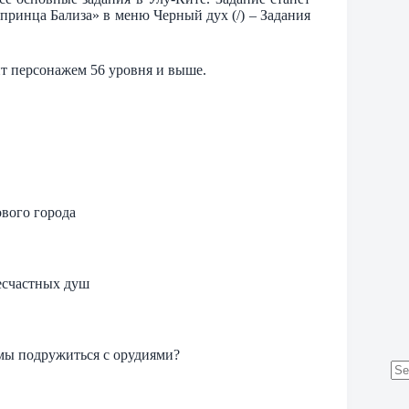
принца Бализа» в меню Черный дух (/) – Задания
нт персонажем 56 уровня и выше.
ового города
несчастных душ
 мы подружиться с орудиями?
No
res