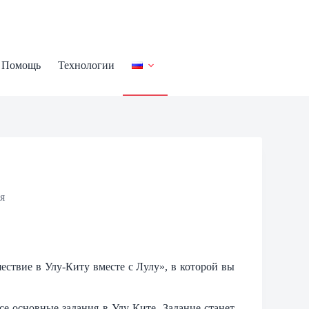
Помощь
Технологии
я
ествие в Улу-Киту вместе с Лулу», в которой вы
се основные задания в Улу-Ките. Задание станет