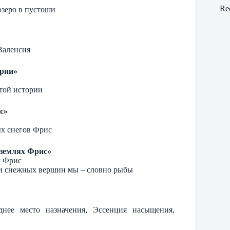
Re
озеро в пустоши
 Валенсия
ории»
ытой истории
с»
ых снегов Фрис
 землях Фрис»
х Фрис
нии снежных вершин мы – словно рыбы
днее место назначения, Эссенция насыщения,