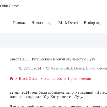
Skip
Orbit Games
to
content
Главная
Новости игр
Black Desert
Выбор игр
Квест BDO: Путешествие в Улу-Киту вместе с Лулу
22/05/2024
Квесты Black Desert
,
Приключени
Black Desert
знания bdo
Приключения
Home
22 мая 2024 года была добавлена цепочка заданий «Путеш
можете исследовать Улу-Киту вместе с Лулу.
Для того чтобы у вас появилась эта цепочка, завершите в