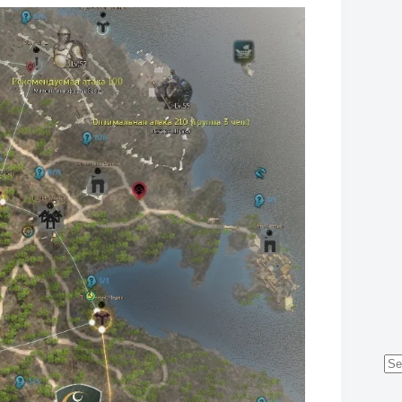
No
res