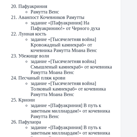
Пафуакриния
Рамутта Венс
Аванпост Кочевников Рамутты
задание «[Пафуакриния] На
Пафуакринию!» от Черного духа
Лунная кость
задание «[Тысячелетняя война]
Кровожадный камнекраб» от
кочевника Рамутта Моана Венс
Убежище волн
задание «[Тысячелетняя война]
Смышленый камнекраб» от кочевника
Рамутта Моана Венс
Песчаный пляж крови
задание «[Тысячелетняя война]
Толковый камнекраб» от кочевника
Рамутта Моана Венс
Криони
задание «[Пафуакриния] В путь к
заветным миллиардам!» от кочевника
Рамутта Венс
Пафулаора
задание «[Пафуакриния] В путь к
заветным миллиардам!» от кочевника