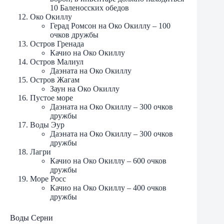
10 Баленосских обедов
Око Окиллу
Герад Ромсон на Око Окиллу – 100
очков дружбы
Остров Гренада
Качио на Око Окиллу
Остров Малиул
Даэната на Око Окиллу
Остров Жагам
Заун на Око Окиллу
Пустое море
Даэната на Око Окиллу – 300 очков
дружбы
Воды Эур
Даэната на Око Окиллу – 300 очков
дружбы
Лагри
Качио на Око Окиллу – 600 очков
дружбы
Море Росс
Качио на Око Окиллу – 400 очков
дружбы
Воды Серни