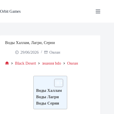
Skip
to
content
Orbit Games
Воды Халлам, Лагри, Серни
29/06/2026
Океан
Black Desert
знания bdo
Океан
Home
Воды Халлам
Воды Лагри
Воды Серни