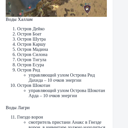
Воды Халлам
Остров Дейко
Остров Боат
Остров Шутра
Остров Каршу
Остров Мадина
Остров Силона
Остров Тигула
Остров Есура
Остров Рид
управляющий узлом Острова Рид
Дахида – 10 очков энергии
Остров Шокотан
управляющий узлом Острова Шокотан
Арда – 10 очков энергии
Воды Лагри
Гнездо ворон
смотритель пристани Анакс в Гнезде
ворон, в инвентаре должно находиться