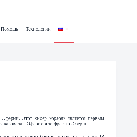
Помощь
Технологии
н Эферии. Этот кибер корабль является первым
ия каравеллы Эферии или фрегата Эферии.
ьшим количеством бортовых орудий – у него 18