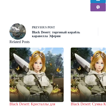
PREVIOUS
POST
Black Desert: торговый корабль
каравелла Эферии
Related Posts
Black Desert: Кристаллы для
Black Desert: Сумка К