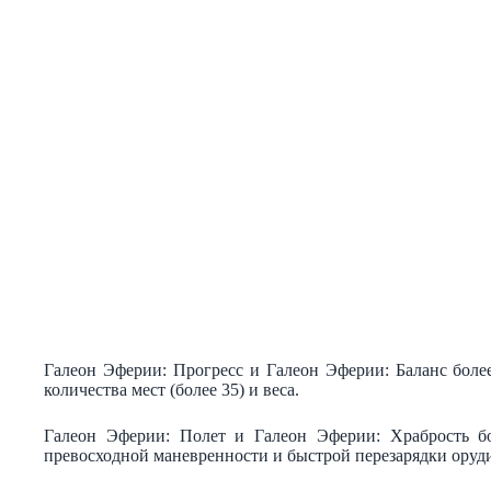
Галеон Эферии: Прогресс и Галеон Эферии: Баланс боле
количества мест (более 35) и веса.
Галеон Эферии: Полет и Галеон Эферии: Храбрость бо
превосходной маневренности и быстрой перезарядки оруд