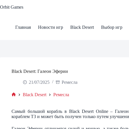
Skip
Orbit Games
to
content
Главная
Новости игр
Black Desert
Выбор игр
Black Desert: Галеон Эферии
21/07/2025
Ремесла
Black Desert
Ремесла
Home
Самый большой корабль в Black Desert Online – Галео
кораблем Т3 и может быть получен только путем улучшен
Галеон Эферии отличается силой и мощью, а также бол