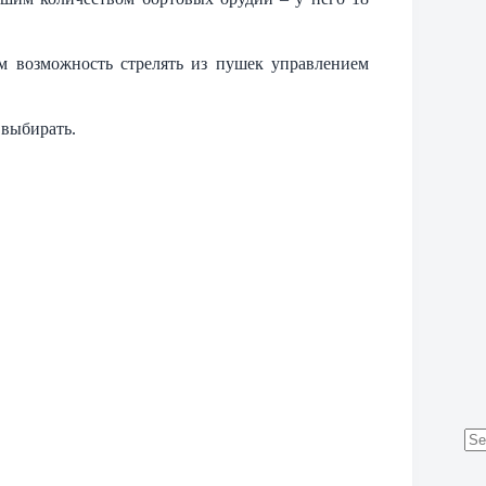
ам возможность стрелять из пушек управлением
 выбирать.
No
res