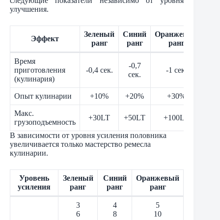
следующие показатели независимо от уровня
улучшения.
Зеленый
Синий
Оранжевый
Эффект
ранг
ранг
ранг
Время
-0,7
приготовления
-0,4 сек.
-1 сек.
сек.
(кулинария)
Опыт кулинарии
+10%
+20%
+30%
Макс.
+30LT
+50LT
+100LT
грузоподъемность
В зависимости от уровня усиления половника
увеличивается только мастерство ремесла
кулинарии.
Уровень
Зеленый
Синий
Оранжевый
усиления
ранг
ранг
ранг
3
4
5
6
8
10