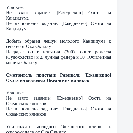
Условие:
Не взято задание: [Ежедневно] Охота на
Кандидума
Не выполнено задание: [Ежедневно] Охота на
Кандидума
Добыть образец чешуи молодого Кандидума к
северу от Ока Окиллу
Награда: опыт влияния (300), опыт ремесла
[Судоходство] х 2, лунная фанера х 10, Юбилейная
монета Окиллу.
Смотритель пристани Равикель [Ежедневно]
Охота на молодых Океанских клинков
Условие:
Не взято задание: [Ежедневно] Охота на
Океанских клинков
Не выполнено задание: [Ежедневно] Охота на
Океанских клинков
Уничтожить молодого Океанского клинка к
северо-западу от Ока Окиллу