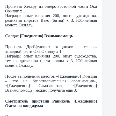
Прогнать Хекару из северо-восточной части Ока
Окиллу х 1
Награда: опыт влияния 200, опыт судоходства,
реликвия пиратов Вако (битва) х 3, Юбилейная
монета Окиллу.
Солдат [Ежедневно] Взаимопомощь
Прогнать Дрейфующих хищников в северо-
западной части Ока Окиллу х 1
Награда: опыт влияния 200, опыт судоходства,
темная древесина цвета волны х 3, Юбилейная
монета Окиллу.
После выполнения квестов «[Ежедневно] Гильдия
– это не благотворительная организация»,
«[Ежедневно] Самозащита», «[Ежедневно]
Взаимопомощь» можно получить еще 3:
Смотритель пристани Равикель [Ежедневно]
Охота на кандидума