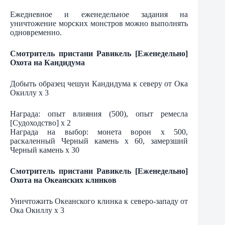
Ежедневное и еженедельное задания на
уничтожение морских монстров можно выполнять
одновременно.
Смотритель пристани Равикель [Еженедельно]
Охота на Кандидума
Добыть образец чешуи Кандидума к северу от Ока
Окиллу х 3
Награда: опыт влияния (500), опыт ремесла
[Судоходство] х 2
Награда на выбор: монета ворон х 500,
раскаленный Черный камень х 60, замерзший
Черный камень х 30
Смотритель пристани Равикель [Еженедельно]
Охота на Океанских клинков
Уничтожить Океанского клинка к северо-западу от
Ока Окиллу х 3