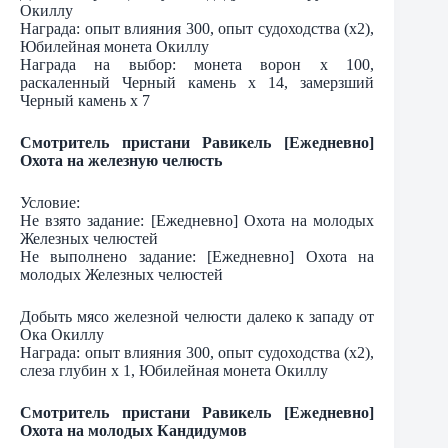
Окиллу
Награда: опыт влияния 300, опыт судоходства (х2),
Юбилейная монета Окиллу
Награда на выбор: монета ворон х 100,
раскаленный Черный камень х 14, замерзший
Черный камень х 7
Смотритель пристани Равикель [Ежедневно]
Охота на железную челюсть
Условие:
Не взято задание: [Ежедневно] Охота на молодых
Железных челюстей
Не выполнено задание: [Ежедневно] Охота на
молодых Железных челюстей
Добыть мясо железной челюсти далеко к западу от
Ока Окиллу
Награда: опыт влияния 300, опыт судоходства (х2),
слеза глубин х 1, Юбилейная монета Окиллу
Смотритель пристани Равикель [Ежедневно]
Охота на молодых Кандидумов