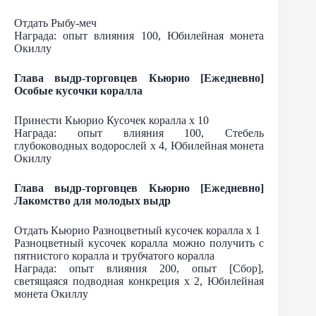
Отдать Рыбу-меч
Награда: опыт влияния 100, Юбилейная монета
Окиллу
Глава выдр-торговцев Кьюрио [Ежедневно]
Особые кусочки коралла
Принести Кьюрио Кусочек коралла х 10
Награда: опыт влияния 100, Стебель
глубоководных водорослей х 4, Юбилейная монета
Окиллу
Глава выдр-торговцев Кьюрио [Ежедневно]
Лакомство для молодых выдр
Отдать Кьюрио Разноцветный кусочек коралла х 1
Разноцветный кусочек коралла можно получить с
пятнистого коралла и трубчатого коралла
Награда: опыт влияния 200, опыт [Сбор],
светящаяся подводная конкреция х 2, Юбилейная
монета Окиллу