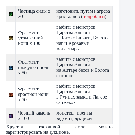
Частица силы х
изготовить путем нагрева
30
кристаллов (
подробней
)
выбить с монстров
Фрагмент
Царства Эльвии
утомленной
в Логове Бираги, Болото
ночи х 100
наг и Кровавый
монастырь.
выбить с монстров
Фрагмент
Царства Эльвии
плачущей ночи
на Алтаре бесов и Болота
х 50
фоганов
выбить с монстров
Фрагмент
Царства Эльвии
яростной ночи
в Руинах замка и Лагере
х 50
сайжеков
Черный камень
монстры, ивенты,
х 100
задания, аукцион
Хрусталь тоскливой земли можно
зарегистрировать на аукционе.