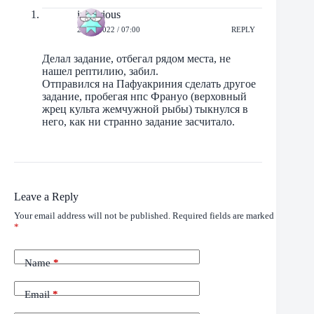
imperious
24/06/2022 / 07:00
REPLY
Делал задание, отбегал рядом места, не
нашел рептилию, забил.
Отправился на Пафуакриния сделать другое
задание, пробегая нпс Франуо (верховный
жрец культа жемчужной рыбы) тыкнулся в
него, как ни странно задание засчитало.
Leave a Reply
Your email address will not be published.
Required fields are marked
*
Name
*
Email
*