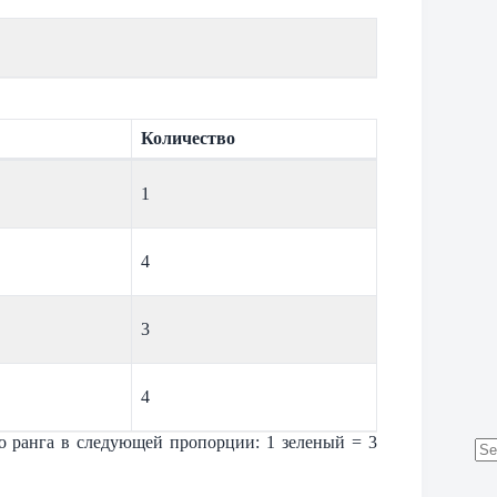
Количество
1
4
3
4
о ранга в следующей пропорции: 1 зеленый = 3
No
res