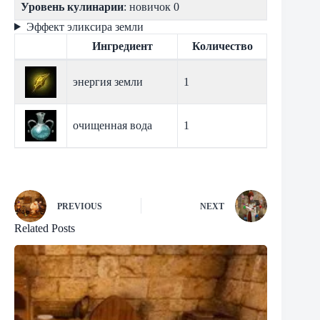
Уровень кулинарии
: новичок 0
Эффект эликсира земли
Ингредиент
Количество
энергия земли
1
очищенная вода
1
PREVIOUS
NEXT
Related Posts