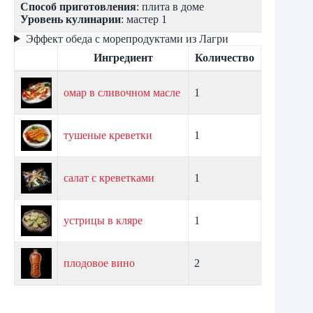
Способ приготовления
: плита в доме
Уровень кулинарии
: мастер 1
Эффект обеда с морепродуктами из Лагри
Ингредиент
Количество
омар в сливочном масле
1
тушеные креветки
1
салат с креветками
1
устрицы в кляре
1
плодовое вино
2