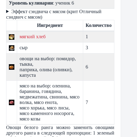
Уровень кулинарии
: ученик 6
Эффект сэндвича с мясом (крит Отличный
сэндвич с мясом)
Ингредиент
Количество
мягкий хлеб
1
сыр
3
овощи на выбор: помидор,
тыква,
6
паприка, олива (оливки),
капуста
мясо на выбор: оленина,
баранина, говядина,
медвежатина, свинина, мясо
волка, мясо енота,
7
мясо хорька, мясо лисы,
мясо каменного носорога,
мясо козы
Овощи белого ранга можно заменить овощами
другого ранга в следующей пропорции: 1 зеленый