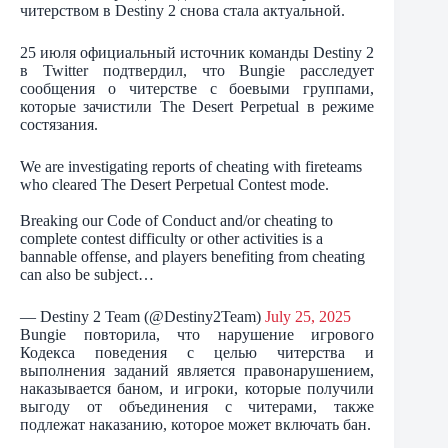
читерством в Destiny 2 снова стала актуальной.
25 июля официальный источник команды Destiny 2
в Twitter подтвердил, что Bungie расследует
сообщения о читерстве с боевыми группами,
которые зачистили The Desert Perpetual в режиме
состязания.
We are investigating reports of cheating with fireteams
who cleared The Desert Perpetual Contest mode.
Breaking our Code of Conduct and/or cheating to
complete contest difficulty or other activities is a
bannable offense, and players benefiting from cheating
can also be subject…
— Destiny 2 Team (@Destiny2Team)
July 25, 2025
Bungie повторила, что нарушение игрового
Кодекса поведения с целью читерства и
выполнения заданий является правонарушением,
наказывается баном, и игроки, которые получили
выгоду от объединения с читерами, также
подлежат наказанию, которое может включать бан.