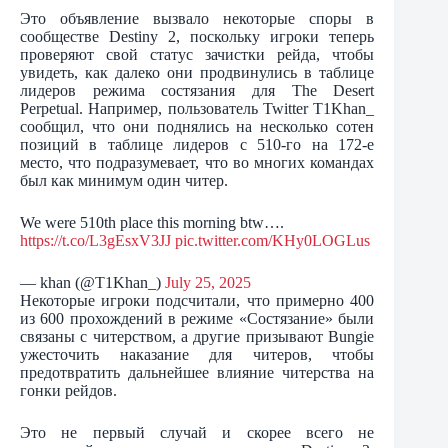
Это объявление вызвало некоторые споры в
сообществе Destiny 2, поскольку игроки теперь
проверяют свой статус зачистки рейда, чтобы
увидеть, как далеко они продвинулись в таблице
лидеров режима состязания для The Desert
Perpetual. Например, пользователь Twitter T1Khan_
сообщил, что они поднялись на несколько сотен
позиций в таблице лидеров с 510-го на 172-е
место, что подразумевает, что во многих командах
был как минимум один читер.
We were 510th place this morning btw….
https://t.co/L3gEsxV3JJ
pic.twitter.com/KHy0LOGLus
— khan (@T1Khan_)
July 25, 2025
Некоторые игроки подсчитали, что примерно 400
из 600 прохождений в режиме «Состязание» были
связаны с читерством, а другие призывают Bungie
ужесточить наказание для читеров, чтобы
предотвратить дальнейшее влияние читерства на
гонки рейдов.
Это не первый случай и скорее всего не