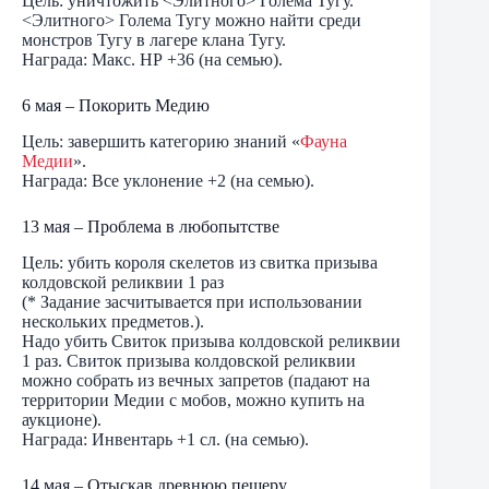
Цель: уничтожить <Элитного> Голема Тугу.
<Элитного> Голема Тугу можно найти среди
монстров Тугу в лагере клана Тугу.
Награда: Макс. НР +36 (на семью).
6 мая – Покорить Медию
Цель: завершить категорию знаний «
Фауна
Медии
».
Награда: Все уклонение +2 (на семью).
13 мая – Проблема в любопытстве
Цель: убить короля скелетов из свитка призыва
колдовской реликвии 1 раз
(* Задание засчитывается при использовании
нескольких предметов.).
Надо убить Свиток призыва колдовской реликвии
1 раз. Свиток призыва колдовской реликвии
можно собрать из вечных запретов (падают на
территории Медии с мобов, можно купить на
аукционе).
Награда: Инвентарь +1 сл. (на семью).
14 мая – Отыскав древнюю пещеру