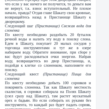
что если у вас ничего не получится, то деньги вам
не вернут, т.к. взнос вступительный. Не плохое
начало, правда? Отдав главе Шакату свои кровные,
возвращайтесь назад в Пристанище Шакату к
дворецкому.
Следующий шаг
(Пристанище) Свежая вода для
слоненка
По квесту необходимо раздобыть 20 бутылок
речной воды и налить эту воду в поилку слона.
Едем в Шакату, покупает 20 малых сосудов у
торговца инструментами и тут же в озере
набираем воду. Обратите внимание, при сборе у
вас будут расходоваться очки энергии. Набрав
воду, возвращаетесь во двор Пристанища, и,
подойдя к клетке со слоненком, наполняете его
поилку.
Следующий квест
(Пристанище) Пища для
слоненка
По квесту необходимо добыть 100 сорняков и
покормить слоненка. Так как Шакату местность
скалистая, я сорняки собирала на Полях Шакату
(узел сразу над Шакату), там растет мускатный
орех и бадьян. Но если собирать их руками без
инструмента, то каждый раз будет падать сорняк,