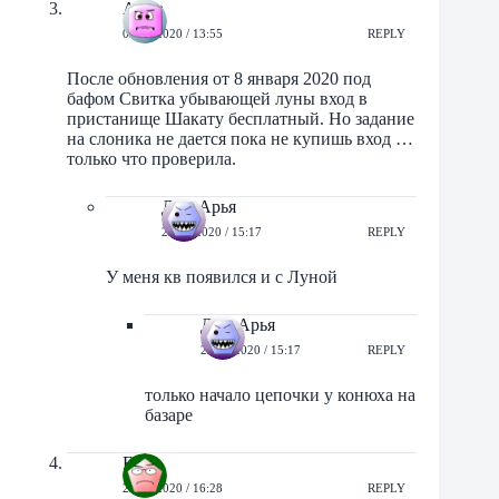
Анна
09/01/2020 / 13:55
REPLY
После обновления от 8 января 2020 под
бафом Свитка убывающей луны вход в
пристанище Шакату бесплатный. Но задание
на слоника не дается пока не купишь вход …
только что проверила.
ДартАрья
27/09/2020 / 15:17
REPLY
У меня кв появился и с Луной
ДартАрья
27/09/2020 / 15:17
REPLY
только начало цепочки у конюха на
базаре
Evg
28/05/2020 / 16:28
REPLY