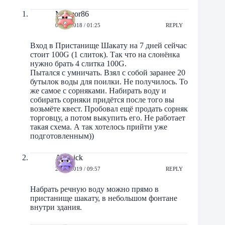
Mramor86
09/12/2018 / 01:25
REPLY
Вход в Пристанище Шакату на 7 дней сейчас
стоит 100G (1 слиток). Так что на слонёнка
нужно брать 4 слитка 100G.
Пытался с умничать. Взял с собой заранее 20
бутылок воды для поилки. Не получилось. То
же самое с сорняками. Набирать воду и
собирать сорняки придётся после того вы
возьмёте квест. Пробовал ещё продать сорняк
торговцу, а потом выкупить его. Не работает
такая схема. А так хотелось прийти уже
подготовленным))
Antinick
24/09/2019 / 09:57
REPLY
Набрать речную воду можно прямо в
пристанище шакату, в небольшом фонтане
внутри здания.