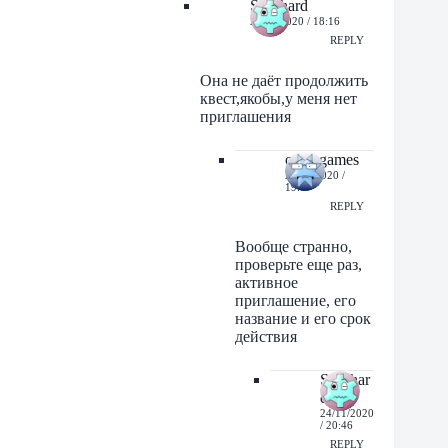
Skorhard
23/11/2020 / 18:16
REPLY
Она не даёт продолжить
квест,якобы,у меня нет
приглашения
orbit-games
23/11/2020 /
19:07
REPLY
Вообще странно,
проверьте еще раз,
активное
приглашение, его
название и его срок
действия
Skorhar
d
24/11/2020
/ 20:46
REPLY