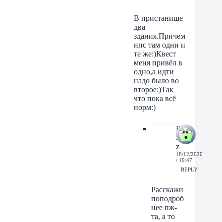
В пристанище
два
здания.Причем
нпс там одни и
те же:)Квест
меня привёл в
одно,а идти
надо было во
второе:)Так
что пока всё
норм:)
Be
zz
z
18/12/2020
/ 19:47
REPLY
Расскажи
поподроб
нее пж-
та, а то