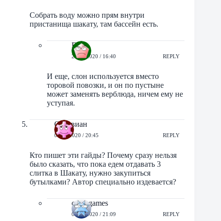
Собрать воду можно прям внутри
пристанища шакату, там бассейн есть.
Evg
28/05/2020 / 16:40
REPLY
И еще, слон используется вместо
торовой повозки, и он по пустыне
может заменять верблюда, ничем ему не
уступая.
Октавиан
01/06/2020 / 20:45
REPLY
Кто пишет эти гайды? Почему сразу нельзя
было сказать, что пока едем отдавать 3
слитка в Шакату, нужно закупиться
бутылками? Автор специально издевается?
orbit-games
01/06/2020 / 21:09
REPLY