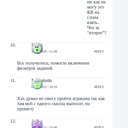
ни как не
могу это
КВ на
слона
взять..
Что за
“второе”?
Bezzz
19/12/2020 / 11:40
REPLY
Все получилось, помогло включение
фильтров заданий.
Mentalords
01/09/2022 / 16:16
REPLY
Хах думал не смогу пройти агракана так как
там моб с одного скилла выносит, но
прошел)
Antey
10/10/2022 / 10:46
REPLY