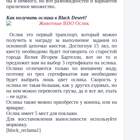
бы и немного, но вот разновидностей и вариантов
приличное множество.
Как получить ослика в
Black
Desert
?
Ослик это первый транспорт, который можно
получить в награду за выполнение задания из
основной цепочки квестов. Достигнув 15 лвл, по
квесту необходимо будет поговорить со старостой
города Велия Игорем Бартелли, вот он то и
предложит вам на выбор 3 сертификата на ослика.
Ослики отличаются только по внешнему виду,
поэтому из трех сертификатов вам необходимо
будет выбрать лишь цвет ослика. Скорость у
ослика не такая большая, как у других ездовых, но
на нем можно перевозить грузы, да и все же, ехать
– не идти.
Ослика также можно приобрести у конюха, или на
ярмарке.
Ослик имеет 5 мест для поклажи.
Для восстановления выносливости используйте
морковку.
[block_reclama1]