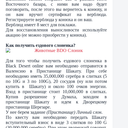
Восточного базара, с ними вам надо будет
поговорить, после этого вы вернетесь к конюху, и
он вам вручит сертификат на верблюда.
Регистрируете верблюда у конюха и он ваш.
Верблюд имеет 8 мест для поклажи.
Для восстановления выносливости используйте
акацию (ее можно приобрести у конюха).
Как получить ездового слоненка?
Для того чтобы получить ездового слоненка в
Black Desert online вам необходимо отправится в
Валенсию в Пристанище Шакату. При себе
необходимо иметь 35,000,000 серебра в слитках (5
по 10G и 3 по 100G), 20 сосудов (ну или потом
купить в Шакату) и около 100 очков энергии.
Вход в пристанище стоит 10,000,000 в слитках.
Купив разрешение у Думаха, заходим в
пристанище Шакату и идем к Дворецкому
пристанища Шерезаре.
У нее берем задание
(Пристанище) Личный слон
.
По квесту вам необходимо передать Шакату
вступительный взнос в виде 3 слитков по 100 G
(30,000,000 серебра). При этом дворецкий говорит,