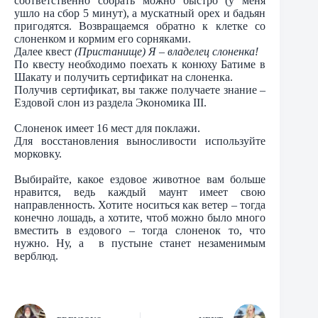
соответственно собрать можно быстро (у меня
ушло на сбор 5 минут), а мускатный орех и бадьян
пригодятся. Возвращаемся обратно к клетке со
слоненком и кормим его сорняками.
Далее квест
(Пристанище) Я – владелец слоненка!
По квесту необходимо поехать к конюху Батиме в
Шакату и получить сертификат на слоненка.
Получив сертификат, вы также получаете знание –
Ездовой слон из раздела Экономика III.
Слоненок имеет 16 мест для поклажи.
Для восстановления выносливости используйте
морковку.
Выбирайте, какое ездовое животное вам больше
нравится, ведь каждый маунт имеет свою
направленность. Хотите носиться как ветер – тогда
конечно лошадь, а хотите, чтоб можно было много
вместить в ездового – тогда слоненок то, что
нужно. Ну, а в пустыне станет незаменимым
верблюд.