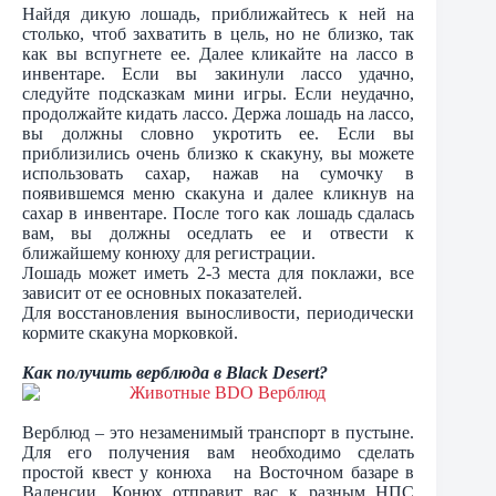
Найдя дикую лошадь, приближайтесь к ней на
столько, чтоб захватить в цель, но не близко, так
как вы вспугнете ее. Далее кликайте на лассо в
инвентаре. Если вы закинули лассо удачно,
следуйте подсказкам мини игры. Если неудачно,
продолжайте кидать лассо. Держа лошадь на лассо,
вы должны словно укротить ее. Если вы
приблизились очень близко к скакуну, вы можете
использовать сахар, нажав на сумочку в
появившемся меню скакуна и далее кликнув на
сахар в инвентаре. После того как лошадь сдалась
вам, вы должны оседлать ее и отвести к
ближайшему конюху для регистрации.
Лошадь может иметь 2-3 места для поклажи, все
зависит от ее основных показателей.
Для восстановления выносливости, периодически
кормите скакуна морковкой.
Как получить верблюда в
Black
Desert
?
Верблюд – это незаменимый транспорт в пустыне.
Для его получения вам необходимо сделать
простой квест у конюха на Восточном базаре в
Валенсии. Конюх отправит вас к разным НПС