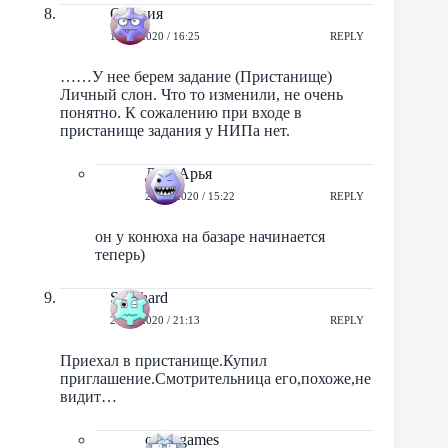
Оливия
12/08/2020 / 16:25
REPLY
……У нее берем задание (Пристанище)
Личный слон. Что то изменили, не очень
понятно. К сожалению при входе в
пристанище задания у НИПа нет.
ДартАрья
27/09/2020 / 15:22
REPLY
он у конюха на базаре начинается
теперь)
Skorhard
22/11/2020 / 21:13
REPLY
Приехал в пристанище.Купил
приглашение.Смотрительница его,похоже,не
видит…
orbit-games