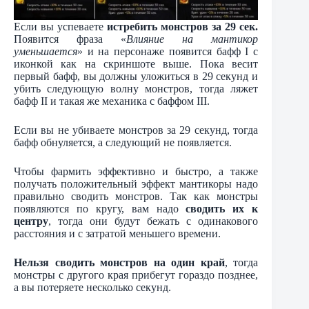
Если вы успеваете
истребить монстров за 29 сек.
Появится фраза «
Влияние на мантикор
уменьшается
» и на персонаже появится бафф I с
иконкой как на скриншоте выше. Пока весит
первый бафф, вы должны уложиться в 29 секунд и
убить следующую волну монстров, тогда ляжет
бафф II и такая же механика с баффом III.
Если вы не убиваете монстров за 29 секунд, тогда
бафф обнуляется, а следующий не появляется.
Чтобы фармить эффективно и быстро, а также
получать положительный эффект мантикоры надо
правильно сводить монстров. Так как монстры
появляются по кругу, вам надо
сводить их к
центру
, тогда они будут бежать с одинакового
расстояния и с затратой меньшего времени.
Нельзя сводить монстров на один край
, тогда
монстры с другого края прибегут гораздо позднее,
а вы потеряете несколько секунд.