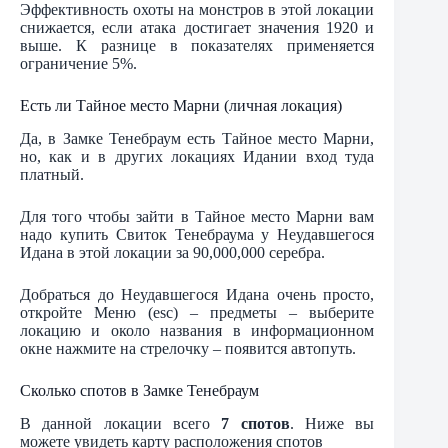
Эффективность охоты на монстров в этой локации
снижается, если атака достигает значения 1920 и
выше. К разнице в показателях применяется
ограничение 5%.
Есть ли Тайное место Марни (личная локация)
Да, в Замке Тенебраум есть Тайное место Марни,
но, как и в других локациях Идании вход туда
платный.
Для того чтобы зайти в Тайное место Марни вам
надо купить Свиток Тенебраума у Неудавшегося
Идана в этой локации за 90,000,000 серебра.
Добраться до Неудавшегося Идана очень просто,
откройте Меню (esc) – предметы – выберите
локацию и около названия в информационном
окне нажмите на стрелочку – появится автопуть.
Сколько спотов в Замке Тенебраум
В данной локации всего
7 спотов
. Ниже вы
можете увидеть карту расположения спотов