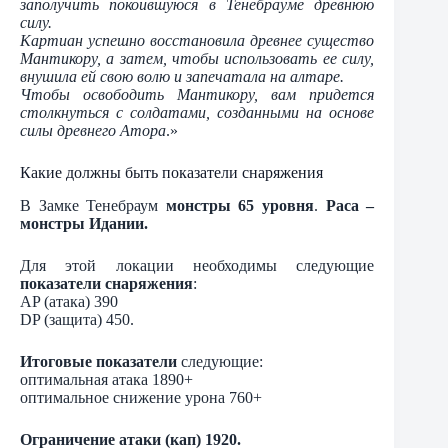
заполучить покоившуюся в Тенебрауме древнюю
силу.
Картиан успешно восстановила древнее существо
Мантикору, а затем, чтобы использовать ее силу,
внушила ей свою волю и запечатала на алтаре.
Чтобы освободить Мантикору, вам придется
столкнуться с солдатами, созданными на основе
силы древнего Атора
.»
Какие должны быть показатели снаряжения
В Замке Тенебраум
монстры 65 уровня
.
Раса –
монстры Идании.
Для этой локации необходимы следующие
показатели снаряжения
:
AP (атака) 390
DP (защита) 450.
Итоговые показатели
следующие:
оптимальная атака 1890+
оптимальное снижение урона 760+
Ограничение атаки (кап) 1920.