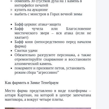
обменять 30 сгустков духа на 1 камень в
интерфейсе печатей
купить на аукционе
выбить с монстров в Горах вечной зимы
Бафф церкви: атака+защита
Бафф чучела или Благословение
мистического зверя – вся атака (если не
хватает)
Бафф коня (непосредственно перед началом
фарма)
Свитки удачи
Обязательно разгрузите персонажа, а также
отремонтируйте снаряжение и восстановите
алхимический камень.
покормите и призовите петов, установить
режим сбора “агрессивно”
Как фармить в Замке Тенебраум
Место фарма представлено в виде платформы –
алтаря Картиан, на которой в центре запечатана
мантикора, а вокруг четыре плиты.