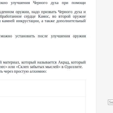
 окно улучшения Черного духа при помощи
жденном оружии, надо призвать Черного духа и
бработанное сердце Камос, во второй оружие
я камней инкрустации, а также дополнительный
 можно установить после улучшения оружия
й материал, который называется Акрад, который
лес» или «Склеп забытых мыслей» в Одиллите.
ть через простую алхимию:
No
res