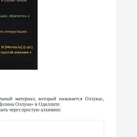
льный материал, который называется Оллукас,
Долина Оллуна» в Одиллите.
шать через простую алхимию: