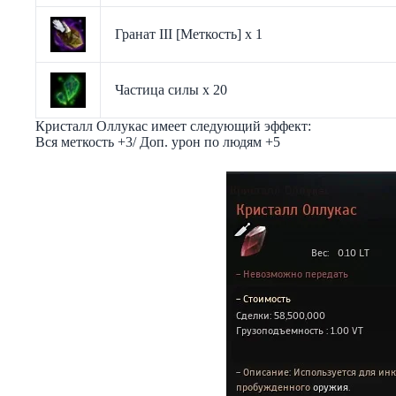
Гранат III [Меткость] х 1
Частица силы х 20
Кристалл Оллукас имеет следующий эффект:
Вся меткость +3/ Доп. урон по людям +5