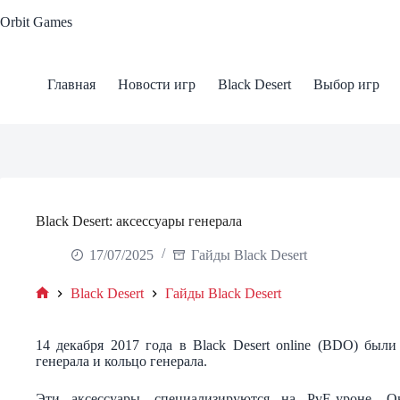
Skip
Orbit Games
to
content
Главная
Новости игр
Black Desert
Выбор игр
Black Desert: аксессуары генерала
17/07/2025
Гайды Black Desert
Black Desert
Гайды Black Desert
Home
14 декабря 2017 года в Black Desert online (BDO) были
генерала и кольцо генерала.
Эти аксессуары, специализируются на PvE-уроне. 