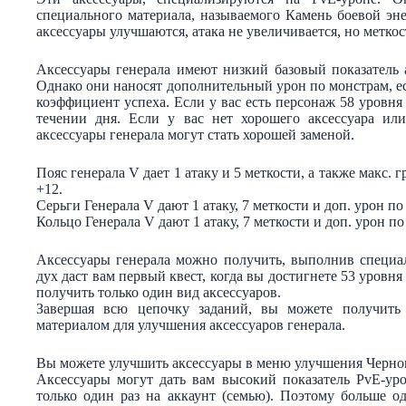
специального материала, называемого Камень боевой эн
аксессуары улучшаются, атака не увеличивается, но меткос
Аксессуары генерала имеют низкий базовый показатель 
Однако они наносят дополнительный урон по монстрам, е
коэффициент успеха. Если у вас есть персонаж 58 уровн
течении дня. Если у вас нет хорошего аксессуара ил
аксессуары генерала могут стать хорошей заменой.
Пояс генерала V дает 1 атаку и 5 меткости, а также макс.
+12.
Серьги Генерала V дают 1 атаку, 7 меткости и доп. урон по
Кольцо Генерала V дают 1 атаку, 7 меткости и доп. урон п
Аксессуары генерала можно получить, выполнив специ
дух даст вам первый квест, когда вы достигнете 53 уровня
получить только один вид аксессуаров.
Завершая всю цепочку заданий, вы можете получить 
материалом для улучшения аксессуаров генерала.
Вы можете улучшить аксессуары в меню улучшения Черног
Аксессуары могут дать вам высокий показатель PvE-уро
только один раз на аккаунт (семью). Поэтому больше о