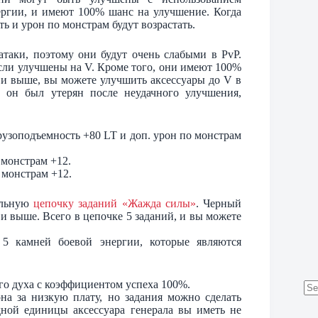
ергии, и имеют 100% шанс на улучшение. Когда
ть и урон по монстрам будут возрастать.
атаки, поэтому они будут очень слабыми в PvP.
сли улучшены на V. Кроме того, они имеют 100%
я и выше, вы можете улучшить аксессуары до V в
и он был утерян после неудачного улучшения,
 грузоподъемность +80 LT и доп. урон по монстрам
 монстрам +12.
о монстрам +12.
альную
цепочку заданий «Жажда силы»
. Черный
 и выше. Всего в цепочке 5 заданий, и вы можете
5 камней боевой энергии, которые являются
о духа с коэффициентом успеха 100%.
на за низкую плату, но задания можно сделать
No
дной единицы аксессуара генерала вы иметь не
res