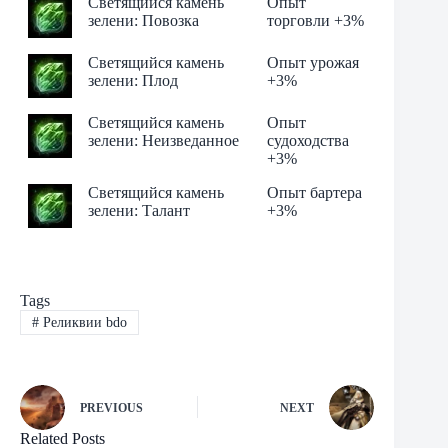
Светящийся камень
Опыт
зелени: Повозка
торговли +3%
Светящийся камень
Опыт урожая
зелени: Плод
+3%
Светящийся камень
Опыт
зелени: Неизведанное
судоходства
+3%
Светящийся камень
Опыт бартера
зелени: Талант
+3%
Tags
#
Реликвии bdo
PREVIOUS
NEXT
Related Posts