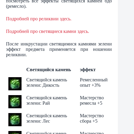
посмотреть все эффекты светящихся камней бдо
(ремесло).
Подробней про реликвии здесь.
Подробней про светящиеся камни здесь.
После инкрустации светящимися камнями зелени
эффект предмета применяется при ношении
реликвии.
Светящийся камень
эффект
Светящийся камень
Ремесленный
зелени: Дикость
опыт +3%
Светящийся камень
Мастерство
зелени: Рай
ремесла +5
Светящийся камень
Мастерство
зелени: Лес
сбора +5
Светящийся камень
Мастерство