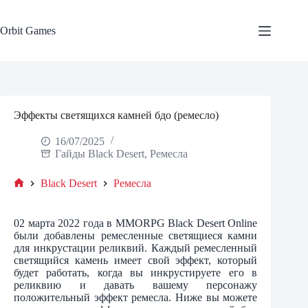
Skip
to
content
Orbit Games
Эффекты светящихся камней бдо (ремесло)
16/07/2025
Гайды Black Desert
,
Ремесла
Black Desert
Ремесла
Home
02 марта 2022 года в MMORPG Black Desert Online
были добавлены ремесленные светящиеся камни
для инкрустации реликвий. Каждый ремесленный
светящийся камень имеет свой эффект, который
будет работать, когда вы инкрустируете его в
реликвию и давать вашему персонажу
положительный эффект ремесла. Ниже вы можете