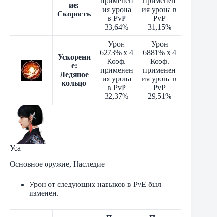
применен
применен
ие:
ия урона
ия урона в
Скорость
в PvP
PvP
33,64%
31,15%
Урон
Урон
6273% x 4
6881% x 4
Ускорени
Коэф.
Коэф.
е:
применен
применен
Ледяное
ия урона
ия урона в
кольцо
в PvP
PvP
32,37%
29,51%
Уса
Основное оружие, Наследие
Урон от следующих навыков в PvE был
изменен.