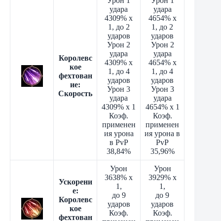
Урон 1
Урон 1
удара
удара
4309% x
4654% x
1, до 2
1, до 2
ударов
ударов
Урон 2
Урон 2
удара
удара
Королевс
4309% x
4654% x
кое
1, до 4
1, до 4
фехтован
ударов
ударов
ие:
Урон 3
Урон 3
Скорость
удара
удара
4309% x 1
4654% x 1
Коэф.
Коэф.
применен
применен
ия урона
ия урона в
в PvP
PvP
38,84%
35,96%
Урон
Урон
3638% x
3929% x
Ускорени
1,
1,
е:
до 9
до 9
Королевс
ударов
ударов
кое
Коэф.
Коэф.
фехтован