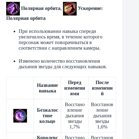
Полярная орбита
,
Ускорение:
Полярная орбита
При использовании навыка спереди
увеличилось время, в течение которого
персонаж может поворачиваться в
соответствии с направлением камеры.
Изменено количество восстановления
дыхания звезды для следующих навыков.
Перед
После
Название
изменени
изменени
навыка
ями
й
Восстано
Восстанов
Безжалос
вление
ление
тное
дыхания
дыхания
кольцо
звезды
звезды
1,7%
1,6%
Королевс
Восстано
Восстанов