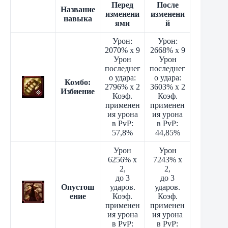
Перед
После
Название
изменени
изменени
навыка
ями
й
Урон:
Урон:
2070% x 9
2668% x 9
Урон
Урон
последнег
последнег
о удара:
о удара:
Комбо:
2796% x 2
3603% x 2
Избиение
Коэф.
Коэф.
применен
применен
ия урона
ия урона
в PvP:
в PvP:
57,8%
44,85%
Урон
Урон
6256% x
7243% x
2,
2,
до 3
до 3
Опустош
ударов.
ударов.
ение
Коэф.
Коэф.
применен
применен
ия урона
ия урона
в PvP:
в PvP: