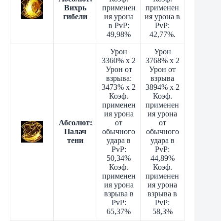
Вихрь
применен
применен
гибели
ия урона
ия урона в
в PvP:
PvP:
49,98%
42,77%.
Урон
Урон
3360% x 2
3768% x 2
Урон от
Урон от
взрыва:
взрыва
3473% x 2
3894% x 2
Коэф.
Коэф.
применен
применен
ия урона
ия урона
Абсолют:
от
от
Палач
обычного
обычного
тени
удара в
удара в
PvP:
PvP:
50,34%
44,89%
Коэф.
Коэф.
применен
применен
ия урона
ия урона
взрыва в
взрыва в
PvP:
PvP:
65,37%
58,3%