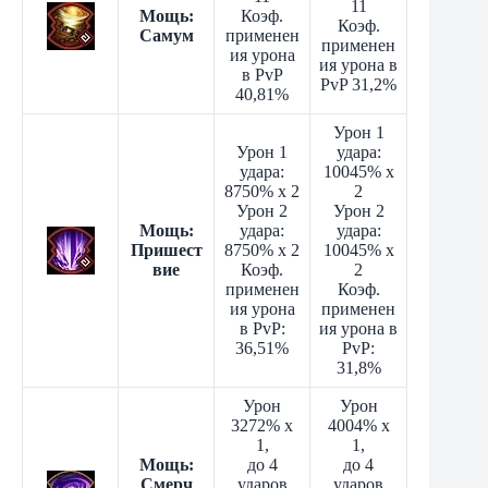
11
Мощь:
Коэф.
Коэф.
Самум
применен
применен
ия урона
ия урона в
в PvP
PvP 31,2%
40,81%
Урон 1
Урон 1
удара:
удара:
10045% x
8750% x 2
2
Урон 2
Урон 2
Мощь:
удара:
удара:
Пришест
8750% x 2
10045% x
вие
Коэф.
2
применен
Коэф.
ия урона
применен
в PvP:
ия урона в
36,51%
PvP:
31,8%
Урон
Урон
3272% x
4004% x
1,
1,
Мощь:
до 4
до 4
Смерч
ударов
ударов