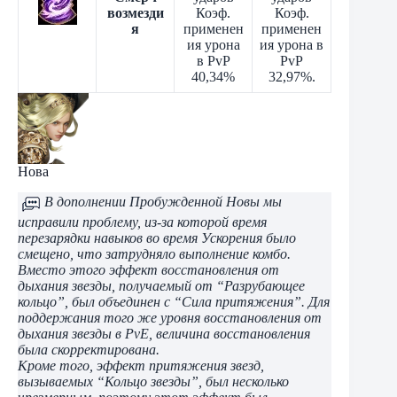
возмезди
Коэф.
Коэф.
я
применен
применен
ия урона
ия урона в
в PvP
PvP
40,34%
32,97%.
Нова
В дополнении Пробужденной Новы мы
исправили проблему, из-за которой время
перезарядки навыков во время Ускорения было
смещено, что затрудняло выполнение комбо.
Вместо этого эффект восстановления от
дыхания звезды, получаемый от “Разрубающее
кольцо”, был объединен с “Сила притяжения”. Для
поддержания того же уровня восстановления от
дыхания звезды в PvE, величина восстановления
была скорректирована.
Кроме того, эффект притяжения звезд,
вызываемых “Кольцо звезды”, был несколько