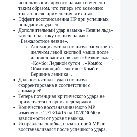
использования другого навыка изменено
таким образом, что теперь это возможно
только после применения всех атак.
Эффект восстановления HP при успешных
попаданиях удален..
Дополнительный удар навыка «Лезвие льда»
заменен на атаку по низу навыка
«Безжалостное лезвие».
Анимация «атаки по низу» запускается
щелчком левой кнопкой мыши после
использования навыков «Лезвие льда»,
«Комбо: Ледяной бутон», «Комбо:
Обжигающий лед» или «Комбо:
Вершина ледника».
Дальность атаки «удара по низу»
скорректирована в соответствии с
анимацией.
Теперь потенциал критического удара не
применяется во время перезарядки.
Количество восстанавливаемого MP
изменено с 12/13/14/15 на 10/20/30/40 в
зависимости от уровня навыка.
Исправлена ​​ошибка, из-за которой MP не
восстанавливался после успешного удара.