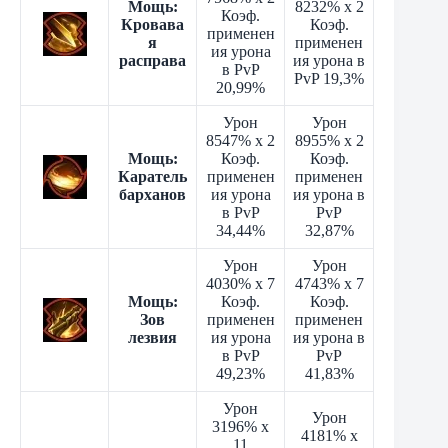
Мощь:
8232% x 2
Коэф.
Кровава
Коэф.
применен
я
применен
ия урона
расправа
ия урона в
в PvP
PvP 19,3%
20,99%
Урон
Урон
8547% x 2
8955% x 2
Мощь:
Коэф.
Коэф.
Каратель
применен
применен
барханов
ия урона
ия урона в
в PvP
PvP
34,44%
32,87%
Урон
Урон
4030% x 7
4743% x 7
Мощь:
Коэф.
Коэф.
Зов
применен
применен
лезвия
ия урона
ия урона в
в PvP
PvP
49,23%
41,83%
Урон
Урон
3196% x
4181% x
11