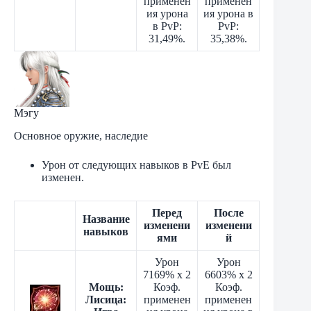
применен
применен
ия урона
ия урона в
в PvP:
PvP:
31,49%.
35,38%.
Мэгу
Основное оружие, наследие
Урон от следующих навыков в PvE был
изменен.
Перед
После
Название
изменени
изменени
навыков
ями
й
Урон
Урон
7169% x 2
6603% x 2
Мощь:
Коэф.
Коэф.
Лисица:
применен
применен