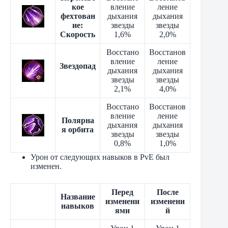
кое
вление
ление
фехтован
дыхания
дыхания
ие:
звезды
звезды
Скорость
1,6%
2,0%
Восстано
Восстанов
вление
ление
Звездопад
дыхания
дыхания
звезды
звезды
2,1%
4,0%
Восстано
Восстанов
вление
ление
Полярна
дыхания
дыхания
я орбита
звезды
звезды
0,8%
1,0%
Урон от следующих навыков в PvE был
изменен.
Перед
После
Название
изменени
изменени
навыков
ями
й