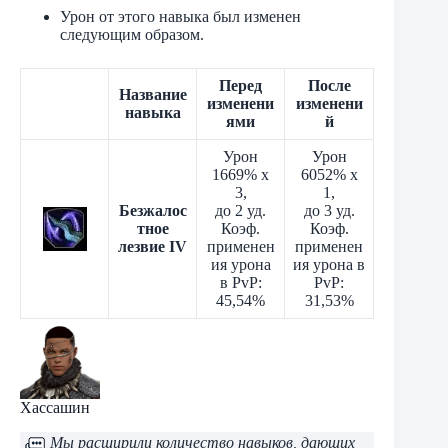
Урон от этого навыка был изменен
следующим образом.
Перед
После
Название
изменени
изменени
навыка
ями
й
Урон
Урон
1669% x
6052% x
3,
1,
Безжалос
до 2 уд.
до 3 уд.
тное
Коэф.
Коэф.
лезвие IV
применен
применен
ия урона
ия урона в
в PvP:
PvP:
45,54%
31,53%
Хассашин
Мы расширили количество навыков, дающих