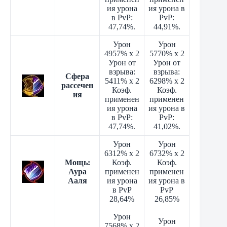
ия урона
ия урона в
в PvP:
PvP:
47,74%.
44,91%.
Урон
Урон
4957% x 2
5770% x 2
Урон от
Урон от
взрыва:
взрыва:
Сфера
5411% x 2
6298% x 2
рассечен
Коэф.
Коэф.
ия
применен
применен
ия урона
ия урона в
в PvP:
PvP:
47,74%.
41,02%.
Урон
Урон
6312% x 2
6732% x 2
Мощь:
Коэф.
Коэф.
Аура
применен
применен
Ааля
ия урона
ия урона в
в PvP
PvP
28,64%
26,85%
Урон
Урон
7568% x 2