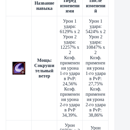
Перед
После
Название
изменени
изменени
навыка
ями
й
Урон 1
Урон 1
удара:
удара:
6129% x 2
5424% x 2
Урон 2
Урон 2
удара:
удара:
12257% x
10847% x
2
2
Коэф.
Коэф.
Мощь:
применен
применен
Сокруши
ия урона
ия урона
тельный
1-го удара
1-го удара
ветер
в PvP:
в PvP:
24,56%
27,75%
Коэф.
Коэф.
применен
применен
ия урона
ия урона
2-го удара
2-го удара
в PvP
в PvP:
34,39%.
38,86%
Урон
Урон