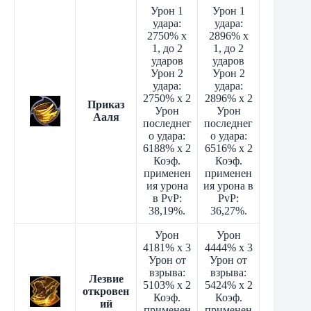
Урон 1
Урон 1
удара:
удара:
2750% x
2896% x
1, до 2
1, до 2
ударов
ударов
Урон 2
Урон 2
удара:
удара:
2750% x 2
2896% x 2
Приказ
Урон
Урон
Ааля
последнег
последнег
о удара:
о удара:
6188% x 2
6516% x 2
Коэф.
Коэф.
применен
применен
ия урона
ия урона в
в PvP:
PvP:
38,19%.
36,27%.
Урон
Урон
4181% x 3
4444% x 3
Урон от
Урон от
взрыва:
взрыва:
Лезвие
5103% x 2
5424% x 2
откровен
Коэф.
Коэф.
ий
применен
применен