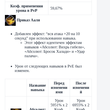
Коэф. применения
59,67%
урона в PvP
Приказ Ааля
Добавлен эффект: “вся атака +20 на 10
секунд” при использовании навыка.
Этот эффект идентичен эффектам
навыков «Абсолют: Вихрь гибели»,
«Абсолют: Бросок Халади» и «Удар
палача».
Урон от следующих навыков в PvE был
изменен.
Перед
После
Название
изменени
изменени
навыка
ями
й
Урон
Урон
5951% x 2
6955% x 2
Абсолют:
Коэф.
Коэф.