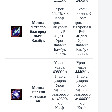
21,23%
24,69%
Урон
Урон
4595% x 3
4090% x 3
Коэф.
Коэф.
Мощь:
применен
применен
Четверо
ия урона
ия урона в
благород
в PvP
PvP
ных:
41,79%
46,95%
Бамбук
Урон
Урон
навыка
навыка
Бамбук
Бамбук
3939%
3506%
Урон 1
Урон 1
удара:
удара:
4989% x
4440% x
1, до 2
1, до 2
ударов
ударов
Урон
Урон
Мощь:
удара с
удара с
Тысячи
разворото
разворото
мотыльк
м: 4989%
м: 4440%
ов
x 3
x 3
Коэф.
Коэф.