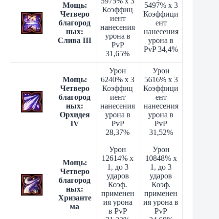
5975% x 3
Мощь:
5497% x 3
Коэффиц
Четверо
Коэффици
иент
благород
ент
нанесения
ных:
нанесения
урона в
Слива III
урона в
PvP
PvP 34,4%
31,65%
Урон
Урон
Мощь:
6240% x 3
5616% x 3
Четверо
Коэффиц
Коэффици
благород
иент
ент
ных:
нанесения
нанесения
Орхидея
урона в
урона в
IV
PvP
PvP
28,37%
31,52%
Урон
Урон
12614% x
10848% x
Мощь:
1, до 3
1, до 3
Четверо
ударов
ударов
благород
Коэф.
Коэф.
ных:
применен
применен
Хризанте
ия урона
ия урона в
ма
в PvP
PvP