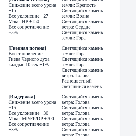
Снижение всего урона
земли: Крепость
+15
Светящийся камень
Все уклонение +27
земли: Волна
Макс. HP +150
Cветящийся камень
Все сопротивление
ветра: Сердце
+3%
Светящийся камень
земли: Гора
[Гневная погоня]
Светящийся камень
Восстановление
земли: Гора
Гнева Черного духа
Светящийся камень
каждые 10 сек +1%
земли: Гора
Cветящийся камень
ветра: Голова
Разноцветный
светящийся камень
[Выдержка]
Cветящийся камень
Снижение всего урона
ветра: Голова
+15
Cветящийся камень
Все уклонение +30
ветра: Голова
Макс. MP/FP/DP +700
Cветящийся камень
Все сопротивление
ветра: Голова
+3%
Cветящийся камень
ветра: Голова