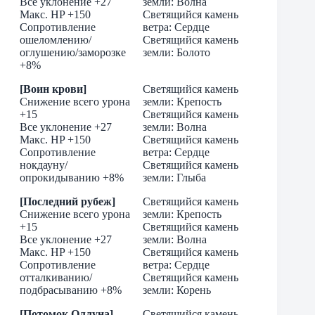
Все уклонение +27
земли: Волна
Макс. HP +150
Cветящийся камень
Сопротивление
ветра: Сердце
ошеломлению/
Светящийся камень
оглушению/заморозке
земли: Болото
+8%
[Воин крови]
Светящийся камень
Снижение всего урона
земли: Крепость
+15
Светящийся камень
Все уклонение +27
земли: Волна
Макс. HP +150
Cветящийся камень
Сопротивление
ветра: Сердце
нокдауну/
Светящийся камень
опрокидыванию +8%
земли: Глыба
[Последний рубеж]
Светящийся камень
Снижение всего урона
земли: Крепость
+15
Светящийся камень
Все уклонение +27
земли: Волна
Макс. HP +150
Cветящийся камень
Сопротивление
ветра: Сердце
отталкиванию/
Светящийся камень
подбрасыванию +8%
земли: Корень
[Потомок Оллуна]
Светящийся камень