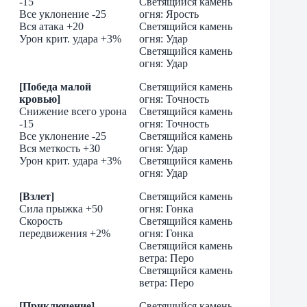
-15
Светящийся камень
Все уклонение -25
огня: Ярость
Вся атака +20
Светящийся камень
Урон крит. удара +3%
огня: Удар
Светящийся камень
огня: Удар
[Победа малой
Светящийся камень
кровью]
огня: Точность
Снижение всего урона
Светящийся камень
-15
огня: Точность
Все уклонение -25
Светящийся камень
Вся меткость +30
огня: Удар
Урон крит. удара +3%
Светящийся камень
огня: Удар
[Взлет]
Светящийся камень
Сила прыжка +50
огня: Гонка
Скорость
Светящийся камень
передвижения +2%
огня: Гонка
Cветящийся камень
ветра: Перо
Cветящийся камень
ветра: Перо
[Приключение]
Cветящийся камень