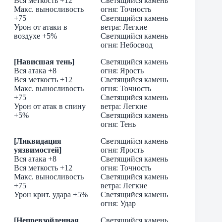
Вся меткость +12
Светящийся камень
Макс. выносливость
огня: Точность
+75
Cветящийся камень
Урон от атаки в
ветра: Легкие
воздухе +5%
Светящийся камень
огня: Небосвод
[Нависшая тень]
Светящийся камень
Вся атака +8
огня: Ярость
Вся меткость +12
Светящийся камень
Макс. выносливость
огня: Точность
+75
Cветящийся камень
Урон от атак в спину
ветра: Легкие
+5%
Светящийся камень
огня: Тень
[Ликвидация
Светящийся камень
уязвимостей]
огня: Ярость
Вся атака +8
Светящийся камень
Вся меткость +12
огня: Точность
Макс. выносливость
Cветящийся камень
+75
ветра: Легкие
Урон крит. удара +5%
Светящийся камень
огня: Удар
[Непревзойденная
Светящийся камень