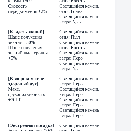
кармы +50%
огня: Коготь
Скорость
Светящийся камень
передвижения +2%
огня: Гонка
Светящийся камень
ветра: Удача
[Кладезь знаний]
Светящийся камень
Шанс получения
огня: Пыл
знаний +30%
Светящийся камень
Шанс получения
огня: Коготь
знаний выс. уровня
Светящийся камень
+5%
ветра: Перо
Светящийся камень
ветра: Удача
[В здоровом теле
Светящийся камень
здоровый дух]
ветра: Перо
Макс.
Светящийся камень
грузоподъемность
ветра: Перо
+70LT
Светящийся камень
ветра: Перо
Светящийся камень
ветра: Перо
[Экстренная посадка]
Светящийся камень
Урон от падения -50%
огня: Гонка