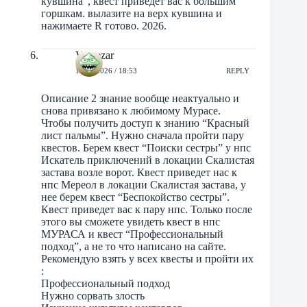
кувшина”, квест приведет вас к большим
горшкам. вылазите на верх кувшина и
нажимаете R готово. 2026.
Vol4ezar
11/04/2026 / 18:53
REPLY
Описание 2 знание вообще неактуально и
снова привязано к любимому Мурасе.
Чтобы получить доступ к знанию “Красный
лист пальмы”. Нужно сначала пройти пару
квестов. Берем квест “Поиски сестры” у нпс
Искатель приключений в локации Скалистая
застава возле ворот. Квест приведет нас к
нпс Мереол в локации Скалистая застава, у
нее берем квест “Беспокойство сестры”.
Квест приведет вас к пару нпс. Только после
этого вы сможете увидеть квест в нпс
МУРАСА и квест “Профессиональный
подход”, а не то что написано на сайте.
Рекомендую взять у всех квесты и пройти их
:
Профессиональный подход
Нужно сорвать злость