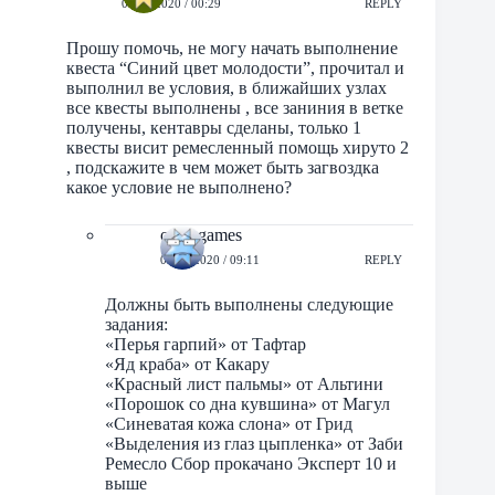
01/10/2020 / 00:29
REPLY
Прошу помочь, не могу начать выполнение
квеста “Синий цвет молодости”, прочитал и
выполнил ве условия, в ближайших узлах
все квесты выполнены , все заниния в ветке
получены, кентавры сделаны, только 1
квесты висит ремесленный помощь хируто 2
, подскажите в чем может быть загвоздка
какое условие не выполнено?
orbit-games
01/10/2020 / 09:11
REPLY
Должны быть выполнены следующие
задания:
«Перья гарпий» от Тафтар
«Яд краба» от Какару
«Красный лист пальмы» от Альтини
«Порошок со дна кувшина» от Магул
«Синеватая кожа слона» от Грид
«Выделения из глаз цыпленка» от Заби
Ремесло Сбор прокачано Эксперт 10 и
выше