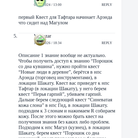
06/04/2024 / 13:00
REPLY
первый Квест для Тафтара начинает Арэнда
что сидит над Магулом
Vol4ezar
11/04/2026 / 18:34
REPLY
Описание 1 знание вообще не актуально.
Чтобы получить доступ к знанию “Порошок
со дна кувшина”, нужно пройти квест
“Новые люди в деревне”, берётся в нпс
Арэнда (торговец инструментами), в
локации Шакату. Квест вас приведет к нпс
Тафтар (в локации Шакату), у него берем
квест “Перья гарпий”, убиваем гарпий.
Дальше берем следующий квест “Синеватая
кожа слона” в нпс Гид, в локации Шакату.
подходим к 3 слонам и нажимаем R собираем
кожу. После этого можно брать квест на
получения знания без каких либо проблем.
Подходим к нпс Магул (кузнец), в локации
Шакату, берем квест “Порошок со дна