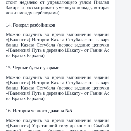
стоит недалеко от управляющего узлом Пиллап
Закира и рассматривает умершую лошадь, которая
лежит между верблюдами)
14. Генерал разбойников
Можно получить во время выполнения задания
«[Валенсия] Истории Кахаза Сетубала» от главаря
банды Кахаза Сетубала (первое задание цепочки
«[Валенсия] Путь в деревню Шакату» от Ганин Ас
на Вратах Бархана)
15. Черные бусы с узорами
Можно получить во время выполнения задания
«[Валенсия] Истории Кахаза Сетубала» от главаря
банды Кахаза Сетубала (первое задание цепочки
«[Валенсия] Путь в деревню Шакату» от Ганин Ас
на Вратах Бархана)
16. История черного дракона №5
Можно получить во время выполнения задания
«[Валенсия] Утративший силу дракон» от Слабый
черный дракон (первое задание цепочки