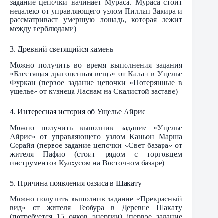
задание цепочки начинает Мураса. Мураса стоит
недалеко от управляющего узлом Пиллап Закира и
рассматривает умершую лошадь, которая лежит
между верблюдами)
3. Древний светящийся камень
Можно получить во время выполнения задания
«Блестящая драгоценная вещь» от Калан в Ущелье
Фуркан (первое задание цепочки «Потерянные в
ущелье» от кузнеца Ласнам на Скалистой заставе)
4. Интересная история об Ущелье Айрис
Можно получить выполнив задание «Ущелье
Айрис» от управляющего узлом Каньон Марша
Сорайя (первое задание цепочки «Свет базара» от
жителя Пафио (стоит рядом с торговцем
инструментов Кулхусом на Восточном базаре)
5. Причина появления оазиса в Шакату
Можно получить выполнив задание «Прекрасный
вид» от жителя Теобура в Деревне Шакату
(потребуется 15 очков энергии) (первое задание