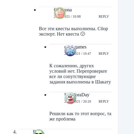
Q_Arona
22/02/2021 / 10:08
REPLY
Все эти квесты выполнены. Сбор
эксперт. Нет квеста 🙁
orbit-games
22/02/2021 / 10:47
REPLY
К сожалению, других
условий нет. Перепроверьте
все ли сопутствующие
задания выполнены в Шакату
KingforaDay
27/08/2021 / 20:20
REPLY
Решили как то этот вопрос, та
же проблема
Bob