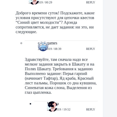
20/02/2019 / 00:29
REPLY
Доброго времени суток! Подскажите, какие
условия присутствуют для цепочки квестов
“Синий цвет молодости”? Арэнда
сопротивляется, не дает задания: ни это, ни
следующие.
orbit-games
20/02/2019 / 08:39
REPLY
Здравствуйте, там сначала надо все
мелкие задания закрыть в Шакату и на
Полях Шакату. Требования к заданию
Выполнено задание: Перья гарпий
(начинает Тафтар), Яд краба, Красный
лист пальмы, Порошок со дна кувшина,
Синеватая кожа слона, Выделения из
глаз цыпленка.
Ирина
20/02/2019 / 19:52
REPLY