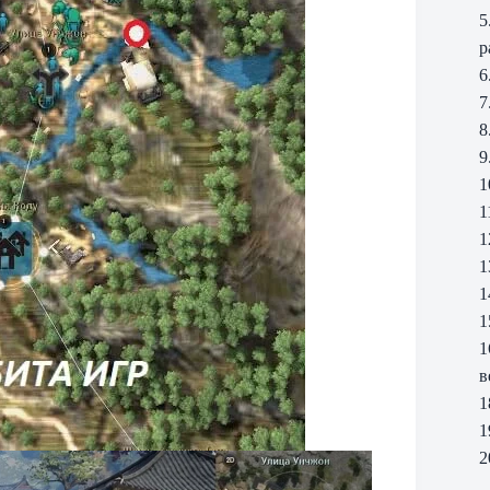
5
р
6
7
8
9
1
1
1
1
1
1
1
в
1
1
2