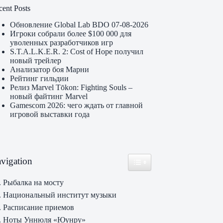
cent Posts
Обновление Global Lab BDO 07-08-2026
Игроки собрали более $100 000 для
уволенных разработчиков игр
S.T.A.L.K.E.R. 2: Cost of Hope получил
новый трейлер
Анализатор боя Марни
Рейтинг гильдии
Релиз Marvel Tōkon: Fighting Souls –
новый файтинг Marvel
Gamescom 2026: чего ждать от главной
игровой выставки года
vigation
Toggle Table of Content
. Рыбалка на мосту
. Национальный институт музыки
. Расписание приемов
. Ноты Уннюля «Юунру»