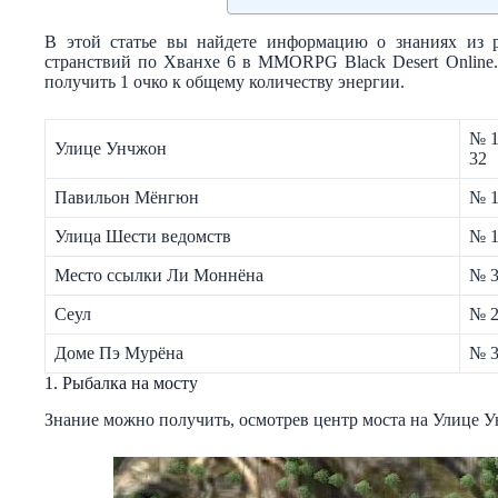
В этой статье вы найдете информацию о знаниях из 
странствий по Хванхе 6 в MMORPG Black Desert Online.
получить 1 очко к общему количеству энергии.
№ 1,
Улице Унчжон
32
Павильон Мёнгюн
№ 16
Улица Шести ведомств
№ 18
Место ссылки Ли Моннёна
№ 
Сеул
№ 2
Доме Пэ Мурёна
№ 3
1. Рыбалка на мосту
Знание можно получить, осмотрев центр моста на Улице 