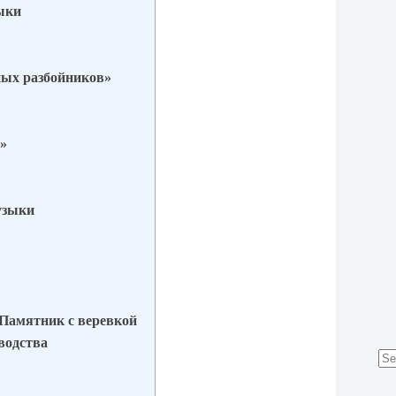
ыки
ных разбойников»
»
узыки
 Памятник с веревкой
водства
No
res