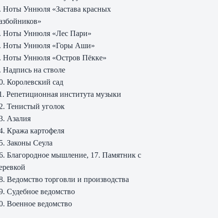
. Ноты Уннюля «Застава красных
азбойников»
. Ноты Уннюля «Лес Пари»
. Ноты Уннюля «Горы Аши»
. Ноты Уннюля «Остров Пёкке»
. Надпись на стволе
0. Королевский сад
1. Репетиционная института музыки
2. Тенистый уголок
3. Азалия
4. Кража картофеля
5. Законы Сеула
6. Благородное мышление, 17. Памятник с
еревкой
8. Ведомство торговли и производства
9. Судебное ведомство
0. Военное ведомство