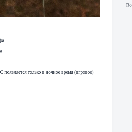
Re
фа
а
 появляется только в ночное время (игровое).