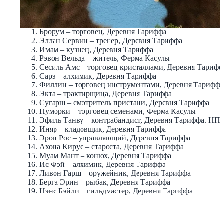
Брорум – торговец, Деревня Тариффа
Эллан Сервин – тренер, Деревня Тариффа
Имам – кузнец, Деревня Тариффа
Рэвон Вельда – житель, Ферма Касулы
Сесиль Амс – торговец кристаллами, Деревня Тариф
Сарэ – алхимик, Деревня Тариффа
Филлин – торговец инструментами, Деревня Тарифф
Экта – трактирщица, Деревня Тариффа
Сугарш – смотритель пристани, Деревня Тариффа
Пуморки – торговец семенами, Ферма Касулы
Эфиль Танву – контрабандист, Деревня Тариффа. НПС
Иняр – кладовщик, Деревня Тариффа
Эрон Рос – управляющий, Деревня Тариффа
Ахона Кирус – староста, Деревня Тариффа
Муам Мант – конюх, Деревня Тариффа
Ис Фэй – алхимик, Деревня Тариффа
Ливон Гарш – оружейник, Деревня Тариффа
Берга Эрин – рыбак, Деревня Тариффа
Нэнс Бэйли – гильдмастер, Деревня Тариффа