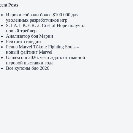
cent Posts
Игроки собрали более $100 000 для
уволенных разработчиков игр
S.T.A.L.K.E.R. 2: Cost of Hope получил
новый трейлер
Анализатор боя Марни
Рейтинг гильдии
Релиз Marvel Tōkon: Fighting Souls –
новый файтинг Marvel
Gamescom 2026: чего ждать от главной
игровой выставки года
Все купоны бдо 2026