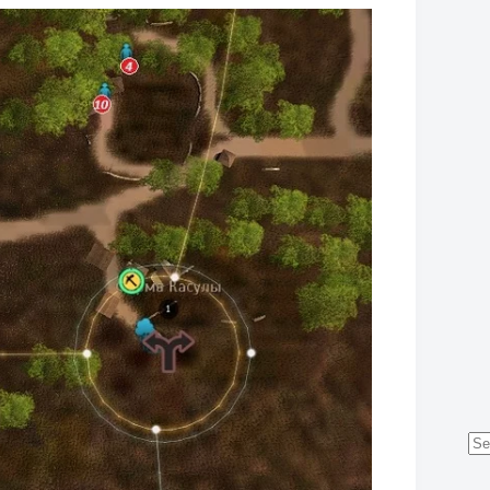
No
res