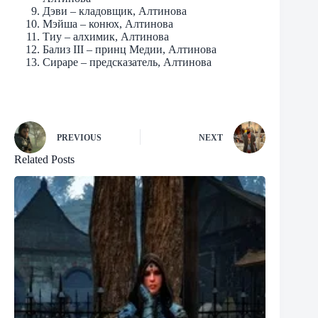
Дэви – кладовщик, Алтинова
Мэйша – конюх, Алтинова
Тиу – алхимик, Алтинова
Бализ III – принц Медии, Алтинова
Сираре – предсказатель, Алтинова
PREVIOUS
NEXT
Related Posts