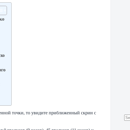
ко
хо
рго
я
енной точки, то увидите приближенный скрин с
No
res