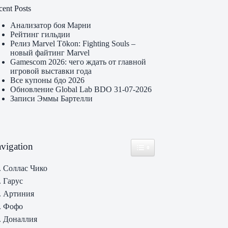
cent Posts
Анализатор боя Марни
Рейтинг гильдии
Релиз Marvel Tōkon: Fighting Souls –
новый файтинг Marvel
Gamescom 2026: чего ждать от главной
игровой выставки года
Все купоны бдо 2026
Обновление Global Lab BDO 31-07-2026
Записи Эммы Бартелли
vigation
Toggle Table of Content
. Соллас Чико
. Гарус
. Артиния
. Фофо
. Доналлия