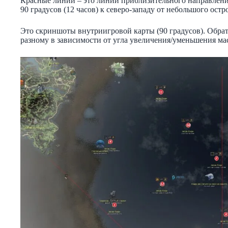
Красные линии – это линии приблизительного направления 0
90 градусов (12 часов) к северо-западу от небольшого остр
Это скриншоты внутриигровой карты (90 градусов). Обрат
разному в зависимости от угла увеличения/уменьшения ма