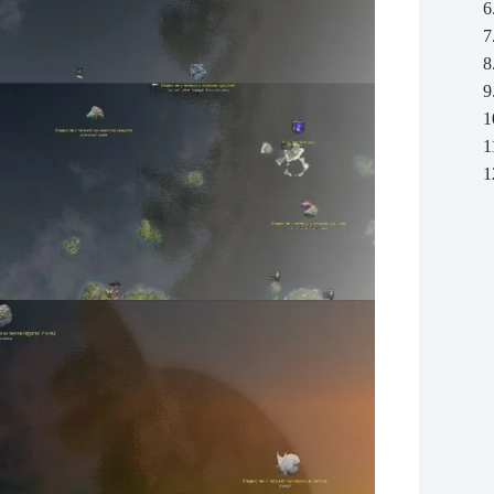
6
7
8
9
1
1
1