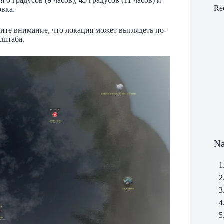
 градусов (9 часов), 45 градусов (11 часов) и
Re
овка.
ите внимание, что локация может выглядеть по-
сштаба.
Na
1
2
3
4
5