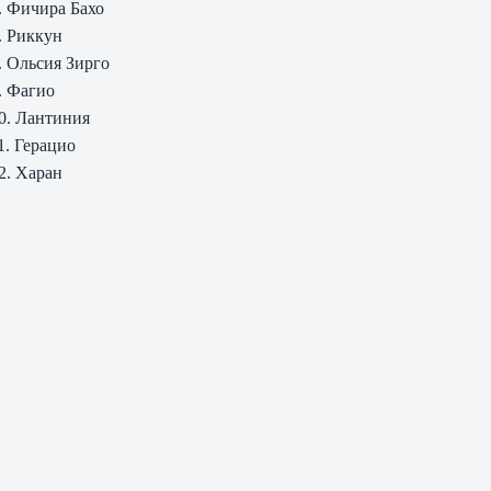
. Фичира Бахо
. Риккун
. Ольсия Зирго
. Фагио
0. Лантиния
1. Герацио
2. Харан