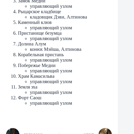
Замок Медии
управляющий узлом
Рыцарское кладбище
кладовщик Дэви, Алтинова
Каменный клюв
управляющий узлом
Пристанище безумца
управляющий узлом
Долина Алум
конюх Мэйша, Алтинова
Корабельная пристань
управляющий узлом
Побережье Медии
управляющий узлом
Храм Камасильва
управляющий узлом
Земля эха
управляющий узлом
Форт Саош
управляющий узлом