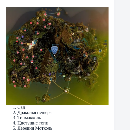
Сад
Драконья пещера
Тонмакколь
Цветущие топи
Деревня Мотколь