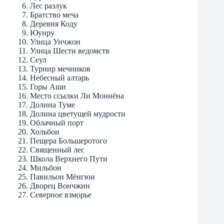
Лес разлук
Братство меча
Деревня Коду
Юунру
Улица Унчжон
Улица Шести ведомств
Сеул
Турнир мечников
Небесный алтарь
Горы Аши
Место ссылки Ли Моннёна
Долина Туме
Долина цветущей мудрости
Облачный порт
Хольбон
Пещера Большеротого
Священный лес
Школа Верхнего Пути
Мильбон
Павильон Мёнгюн
Дворец Вончжин
Северное взморье