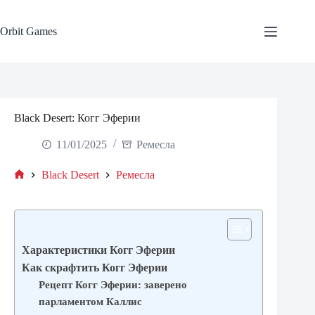
Skip
to
content
Orbit Games
Black Desert: Когг Эферии
11/01/2025
Ремесла
Black Desert
Ремесла
Home
Характеристики Когг Эферии
Как скрафтить Когг Эферии
Рецепт Когг Эферии: заверено
парламентом Каллис