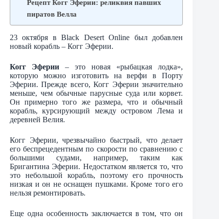
Рецепт Когг Эферии: реликвия павших
пиратов Велла
23 октября в Black Desert Online был добавлен
новый корабль – Когг Эферии.
Когг Эферии
– это новая «рыбацкая лодка»,
которую можно изготовить на верфи в Порту
Эферии. Прежде всего, Когг Эферии значительно
меньше, чем обычные парусные суда или корвет.
Он примерно того же размера, что и обычный
корабль, курсирующий между островом Лема и
деревней Велия.
Когг Эферии, чрезвычайно быстрый, что делает
его беспрецедентным по скорости по сравнению с
большими судами, например, таким как
Бригантина Эферии. Недостатком является то, что
это небольшой корабль, поэтому его прочность
низкая и он не оснащен пушками. Кроме того его
нельзя ремонтировать.
Еще одна особенность заключается в том, что он