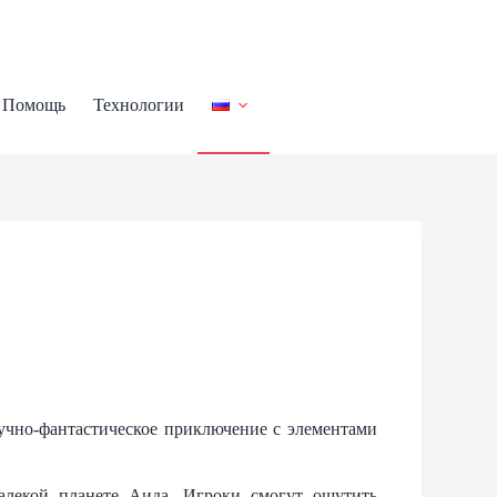
Помощь
Технологии
но-фантастическое приключение с элементами
.
алекой планете Аида. Игроки смогут ощутить