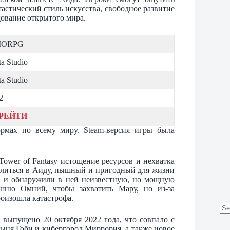
стический стиль искусства, свободное развитие
дование открытого мира.
ORPG
ta Studio
ta Studio
2
РЕЙТИ
мах по всему миру. Steam-версия игры была
Tower of Fantasy истощение ресурсов и нехватка
елиться в Аиду, пышный и пригодный для жизни
а и обнаружили в ней неизвестную, но мощную
ню Омний, чтобы захватить Мару, но из-за
оизошла катастрофа.
No
 выпущено 20 октября 2022 года, что совпало с
res
тыня Гоби и кибергород Миррория, а также новое