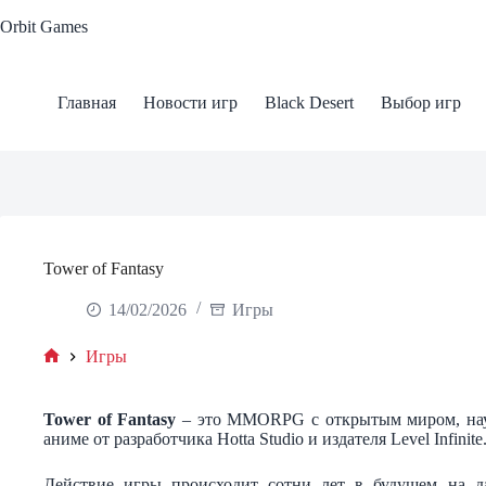
Skip
Orbit Games
to
content
Главная
Новости игр
Black Desert
Выбор игр
Tower of Fantasy
14/02/2026
Игры
Игры
Home
Tower of Fantasy
– это MMORPG с открытым миром, науч
аниме от разработчика Hotta Studio и издателя Level Infinite
Действие игры происходит сотни лет в будущем на д