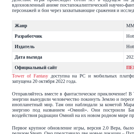
вдохновленный аниме постапокалиптический научно-фанта
персонажей и бои через захватывающие сражения и иссле
Жанр
MM
Разработчик
Hot
Издатель
Hot
Дата выхода
202
Официальный сайт
ПЕ
Tower of Fantasy
доступна на PC и мобильных платфор
запущена 20 октября 2022 года.
Отправляйтесь вместе в фантастическое приключение! В 
энергии вынудили человечество покинуть Землю и перес
инопланетный мир. Там они наблюдали за кометой Мар
энергию под названием «Омний». Они построили Баш
воздействия радиации Омний на их новом родном мире пр
Первое крупное обновление игры, версия 2.0 Вера, было
релизом Steam. Оно представило две новые локации – Пу