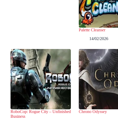
Palette Cleanser
14/02/2026
RoboCop: Rogue City – Unfinished
Chrono Odyssey
Business