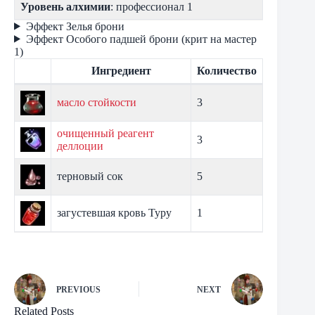
Уровень алхимии
: профессионал 1
Эффект Зелья брони
Эффект Особого падшей брони (крит на мастер
1)
Ингредиент
Количество
масло стойкости
3
очищенный реагент
3
деллоции
терновый сок
5
загустевшая кровь Туру
1
PREVIOUS
NEXT
Related Posts