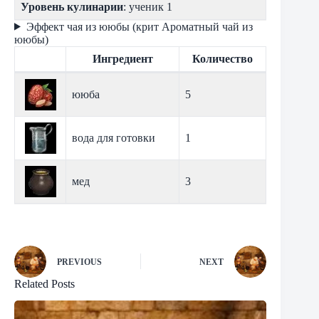
Уровень кулинарии
: ученик 1
Эффект чая из ююбы (крит Ароматный чай из
ююбы)
Ингредиент
Количество
ююба
5
вода для готовки
1
мед
3
PREVIOUS
NEXT
Related Posts