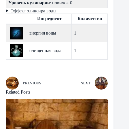
Уровень кулинарии
: новичок 0
Эффект эликсира воды
Ингредиент
Количество
энергия воды
1
очищенная вода
1
PREVIOUS
NEXT
Related Posts