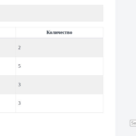
Количество
2
5
3
3
No
res