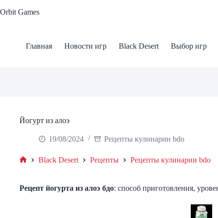
Skip
Orbit Games
to
content
Главная
Новости игр
Black Desert
Выбор игр
Йогурт из алоэ
19/08/2024
Рецепты кулинарии bdo
Black Desert
Рецепты
Рецепты кулинарии bdo
Home
Рецепт
йогурта из алоэ
бдо
: способ приготовления, урове