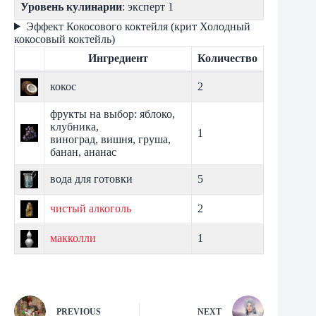
Уровень кулинарии
: эксперт 1
Эффект Кокосового коктейля (крит Холодный
кокосовый коктейль)
Ингредиент
Количество
кокос
2
фрукты на выбор: яблоко,
клубника,
1
виноград, вишня, груша,
банан, ананас
вода для готовки
5
чистый алкоголь
2
макколли
1
PREVIOUS
NEXT