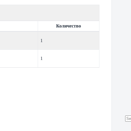
Количество
1
1
No
res