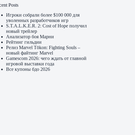
cent Posts
Игроки собрали более $100 000 для
уволенных разработчиков игр
S.T.A.L.K.E.R. 2: Cost of Hope получил
новый трейлер
Анализатор боя Марни
Рейтинг гильдии
Релиз Marvel Tōkon: Fighting Souls –
новый файтинг Marvel
Gamescom 2026: чего ждать от главной
игровой выставки года
Все купоны бдо 2026