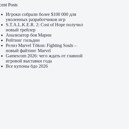
cent Posts
Игроки собрали более $100 000 для
уволенных разработчиков игр
S.T.A.L.K.E.R. 2: Cost of Hope получил
новый трейлер
Анализатор боя Марни
Рейтинг гильдии
Релиз Marvel Tōkon: Fighting Souls –
новый файтинг Marvel
Gamescom 2026: чего ждать от главной
игровой выставки года
Все купоны бдо 2026