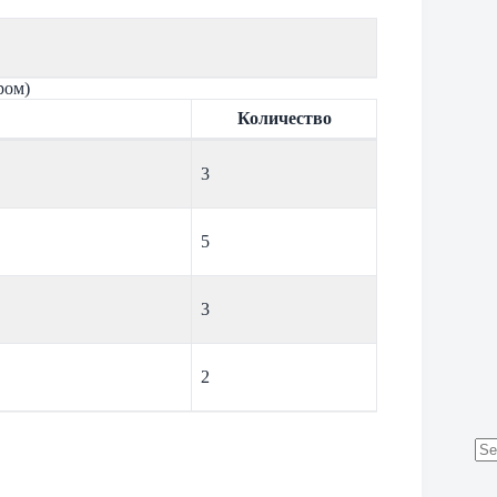
ром)
Количество
3
5
3
2
No
res