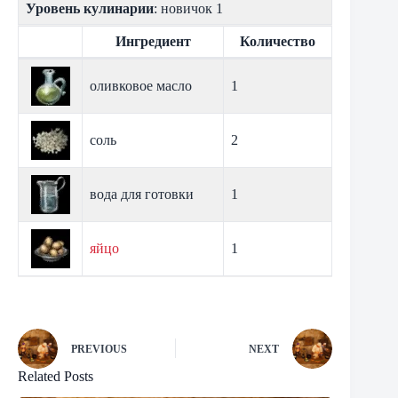
Уровень кулинарии
: новичок 1
Ингредиент
Количество
оливковое масло
1
соль
2
вода для готовки
1
яйцо
1
PREVIOUS
NEXT
Related Posts