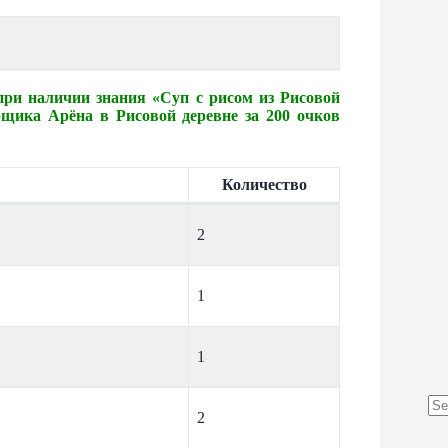
ри наличии знания «Суп с рисом из Рисовой
рщика Арёна в Рисовой деревне за 200 очков
Количество
2
1
1
2
No
res