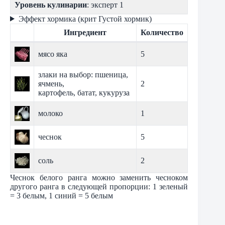
Уровень кулинарии
: эксперт 1
Эффект хормика (крит Густой хормик)
Ингредиент
Количество
мясо яка
5
злаки на выбор: пшеница,
ячмень,
2
картофель, батат, кукуруза
молоко
1
чеснок
5
соль
2
Чеснок белого ранга можно заменить чесноком
другого ранга в следующей пропорции: 1 зеленый
= 3 белым, 1 синий = 5 белым