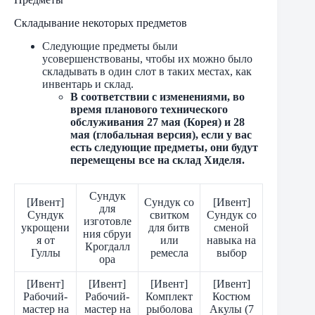
Складывание некоторых предметов
Следующие предметы были
усовершенствованы, чтобы их можно было
складывать в один слот в таких местах, как
инвентарь и склад.
В соответствии с изменениями, во
время планового технического
обслуживания 27 мая (Корея) и 28
мая (глобальная версия), если у вас
есть следующие предметы, они будут
перемещены все на склад Хиделя.
Сундук
[Ивент]
Сундук со
[Ивент]
для
Сундук
свитком
Сундук со
изготовле
укрощени
для битв
сменой
ния сбруи
я от
или
навыка на
Крогдалл
Гуллы
ремесла
выбор
ора
[Ивент]
[Ивент]
[Ивент]
[Ивент]
Рабочий-
Рабочий-
Комплект
Костюм
мастер на
мастер на
рыболова
Акулы (7