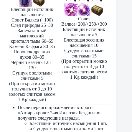
Блестящий источник
насыщения
Совет
Совет Валкса (+100)
Валкса+200/+250/+300
След природы 25–30
Блестящий источник
Запечатанный
насыщения 5
магический
Блестящая эссенция
кристалл тьмы 60–65
насыщения 10
Камень Кафраса 80–85
Сундук с золотыми
Порошок древних
слитками 15
духов 80–85
(При открытии можно
Черный камень 125–
получить от 3 до 10
130
золотых слитков весом
Сундук с золотыми
1 Kg каждый)
слитками 5
(При открытии можно
получить от 3 до 10
золотых слитков весом
1 Kg каждый)
После первого прохождения второго
«Алтарь крови: 2-ая Иллюзия Бездны» вы
получите следующие награды.
Блестящий источник насыщения 1 шт.
и Сундук с золотыми слитками 2 шт.