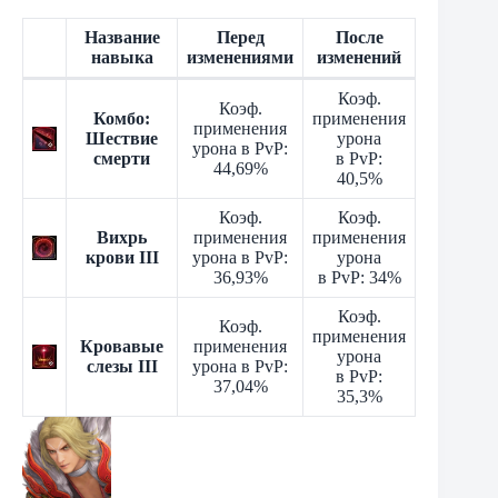
Название
Перед
После
навыка
изменениями
изменений
Коэф.
Коэф.
Комбо:
применения
применения
Шествие
урона
урона в PvP:
смерти
в PvP:
44,69%
40,5%
Коэф.
Коэф.
Вихрь
применения
применения
крови III
урона в PvP:
урона
36,93%
в PvP: 34%
Коэф.
Коэф.
применения
Кровавые
применения
урона
слезы III
урона в PvP:
в PvP:
37,04%
35,3%