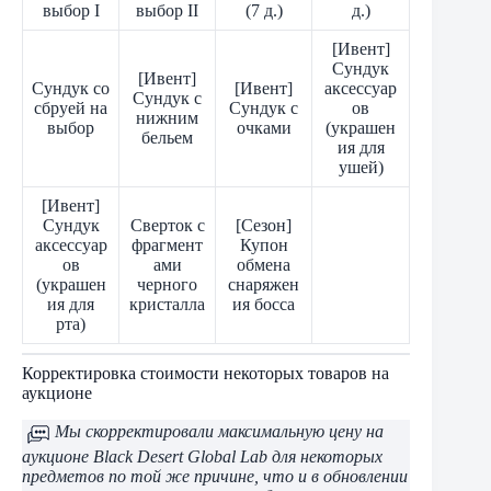
выбор I
выбор II
(7 д.)
д.)
[Ивент]
Сундук
[Ивент]
Сундук со
[Ивент]
аксессуар
Сундук с
сбруей на
Сундук с
ов
нижним
выбор
очками
(украшен
бельем
ия для
ушей)
[Ивент]
Сундук
Сверток с
[Сезон]
аксессуар
фрагмент
Купон
ов
ами
обмена
(украшен
черного
снаряжен
ия для
кристалла
ия босса
рта)
Корректировка стоимости некоторых товаров на
аукционе
Мы скорректировали максимальную цену на
аукционе Black Desert Global Lab для некоторых
предметов по той же причине, что и в обновлении