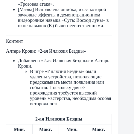
«Грозовая атака».
[Маэва] Исправлена ​​ошибка, из-за которой
звуковые эффекты в демонстрационном
видеоролике навыка «Суть: Восход луны» в
окне навыков (K) были неестественными.
Контент
Алтарь Крови: «2-ая Иллюзия Бездны»
Добавлена «2-ая Иллюзия Бездны» в Алтарь
Крови.
В игре «Иллюзия Бездны» были
удалены устройства, позволяющие
предсказывать места появления или
события. Поскольку для её
прохождения требуется высокий
уровень мастерства, необходима особая
осторожность.
2-ая Иллюзия Бездны
Мин.
Макс.
Мин.
Макс.