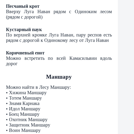
Песчаный крот
Вверху Луга Наван рядом с Одиноким лесом
(рядом с дорогой)
Кустарный паук
По верхней кромке Луга Наван, пару респов есть
рядом с дорогой к Одинокому лесу от Луга Наван
Коричневый енот
Можно встретить по всей Камасильвии вдоль
дорог
Маншару
Можно найти в Лесу Маншару:
• Хижина Маншару
• Тотем Маншару
• Знамя Карнака
• Идол Маншару
• Боец Маншару
• Охотник Маншару
• Защитник Маншару
• Воин Маншару