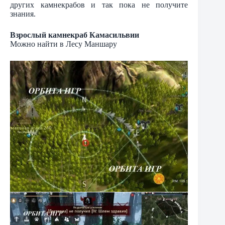
других камнекрабов и так пока не получите
знания.
Взрослый камнекраб Камасильвии
Можно найти в Лесу Маншару