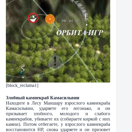
[block_reclama1]
Злобный камнекраб Камасильвии
Находите в Лесу Маншару взрослого камнекраба
Камасильвии, ударяете его легонько, и он
призывает злобного, молодого и слабого
камнекрабов, убиваете их (собираете киркой с них
камни). Потом отбегаете, у взрослого камнекраба
восстановится НР, снова ударяете и он призовет