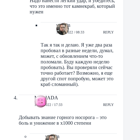
Надо нанести легкий удар, и убедитесь,
что это именно тот камнекраб, который
нужен
vrub0n
17/06/2022 / 08:33
REPLY
Так я так и делаю. Я уже два раза
пробовал в разные недели, думал,
может, с обновлением что-то
поломали. Буду каждую неделю
пробовать). Вы проверяли сейчас
точно работает? Возможно, я еще
другой спот попробую, может это
краб сломанный).
MERIADA
15/06/2022 / 17:33
REPLY
Добывать знание горного носорога – это
боль и унижение в х1000 степени
vrub0n