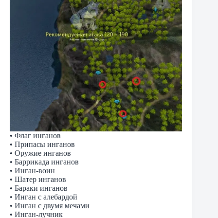
• Флаг инганов
• Припасы инганов
• Оружие инганов
• Баррикада инганов
• Инган-воин
• Шатер инганов
• Бараки инганов
• Инган с алебардой
• Инган с двумя мечами
• Инган-лучник