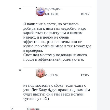
Мимокрокодил
07/05/2020 / 06:00
REPLY
Я нашел их в гроте, но оказалось
добираться к ним там неудобно, надо
карабкаться по выступам и камням
наверх, и в целом не очень
эффективно,- расположены они не
кучно, по крайней мере в тех точках где
я проверил.
Спот под мостом у водопада намного
проще и эффективней, советую его.
уася
25/04/2021 / 12:30
REPLY
не под мостом а с сбоку -если ехать с
узла Лес Каду будут правее.под камнём
будет выступ они там вверх ногами
тусовка у ниХ)
Mellous