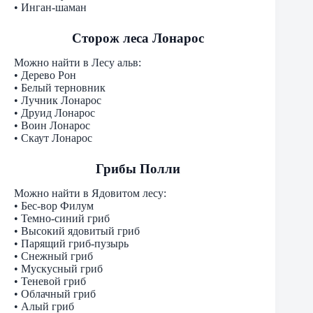
• Инган-шаман
Сторож леса Лонарос
Можно найти в Лесу альв:
• Дерево Рон
• Белый терновник
• Лучник Лонарос
• Друид Лонарос
• Воин Лонарос
• Скаут Лонарос
Грибы Полли
Можно найти в Ядовитом лесу:
• Бес-вор Филум
• Темно-синий гриб
• Высокий ядовитый гриб
• Парящий гриб-пузырь
• Снежный гриб
• Мускусный гриб
• Теневой гриб
• Облачный гриб
• Алый гриб