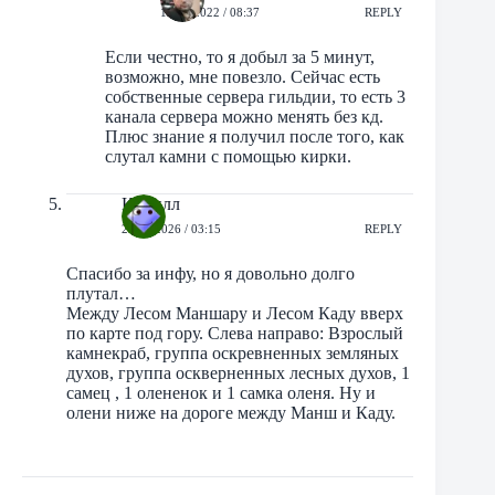
17/06/2022 / 08:37
REPLY
Если честно, то я добыл за 5 минут,
возможно, мне повезло. Сейчас есть
собственные сервера гильдии, то есть 3
канала сервера можно менять без кд.
Плюс знание я получил после того, как
слутал камни с помощью кирки.
Кирилл
28/03/2026 / 03:15
REPLY
Спасибо за инфу, но я довольно долго
плутал…
Между Лесом Маншару и Лесом Каду вверх
по карте под гору. Слева направо: Взрослый
камнекраб, группа оскревненных земляных
духов, группа оскверненных лесных духов, 1
самец , 1 олененок и 1 самка оленя. Ну и
олени ниже на дороге между Манш и Каду.