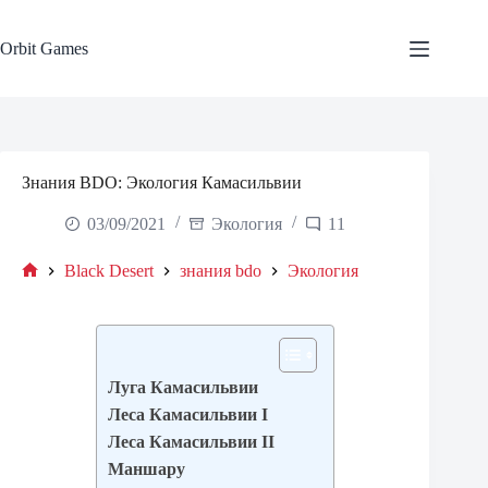
Skip
to
content
Orbit Games
Знания BDO: Экология Камасильвии
03/09/2021
Экология
11
Black Desert
знания bdo
Экология
Home
Луга Камасильвии
Леса Камасильвии I
Леса Камасильвии II
Маншару