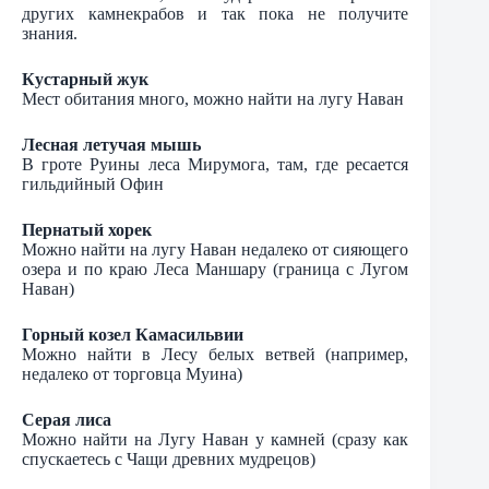
других камнекрабов и так пока не получите
знания.
Кустарный жук
Мест обитания много, можно найти на лугу Наван
Лесная летучая мышь
В гроте Руины леса Мирумога, там, где ресается
гильдийный Офин
Пернатый хорек
Можно найти на лугу Наван недалеко от сияющего
озера и по краю Леса Маншару (граница с Лугом
Наван)
Горный козел Камасильвии
Можно найти в Лесу белых ветвей (например,
недалеко от торговца Муина)
Серая лиса
Можно найти на Лугу Наван у камней (сразу как
спускаетесь с Чащи древних мудрецов)