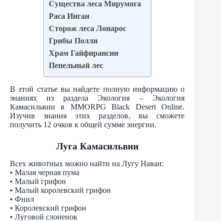
Существа леса Мирумога
Раса Инган
Сторож леса Лонарос
Грибы Полли
Храм Гайфирансии
Пепельный лес
В этой статье вы найдете полную информацию о
знаниях из раздела Экология – Экология
Камасильвии в MMORPG Black Desert Online.
Изучив знания этих разделов, вы сможете
получить 12 очков к общей сумме энергии.
Луга Камасильвии
Всех животных можно найти на Лугу Наван:
• Малая черная пума
• Малый грифон
• Малый королевский грифон
• Фнил
• Королевский грифон
• Луговой слоненок