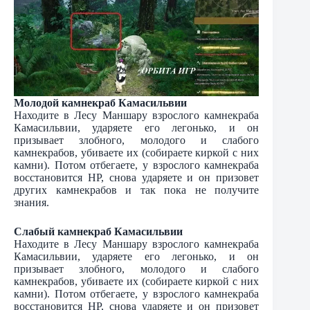
Молодой камнекраб Камасильвии
Находите в Лесу Маншару взрослого камнекраба
Камасильвии, ударяете его легонько, и он
призывает злобного, молодого и слабого
камнекрабов, убиваете их (собираете киркой с них
камни). Потом отбегаете, у взрослого камнекраба
восстановится НР, снова ударяете и он призовет
других камнекрабов и так пока не получите
знания.
Слабый камнекраб Камасильвии
Находите в Лесу Маншару взрослого камнекраба
Камасильвии, ударяете его легонько, и он
призывает злобного, молодого и слабого
камнекрабов, убиваете их (собираете киркой с них
камни). Потом отбегаете, у взрослого камнекраба
восстановится НР, снова ударяете и он призовет