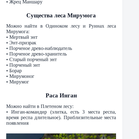
• Жрец Маншару
Существа леса Мирумога
Можно найти в Одиноком лесу и Руинах леса
Мирумога:
• Мертвый энт
• Энт-призрак
• Порченое древо-наблюдатель
• Порченое древо-хранитель
• Старый порченый энт
• Порченый энт
• Борар
• Мирумоног
• Мирумог
Раса Инган
Можно найти в Плетеном лесу:
• Инган-командир (элитка, есть 3 места респа,
время респа длительное). Приблизительные места
появления