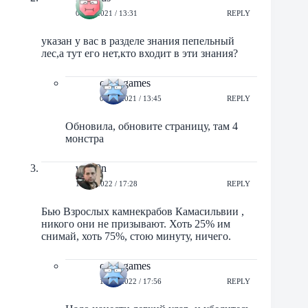
03/09/2021 / 13:31
REPLY
указан у вас в разделе знания пепельный
лес,а тут его нет,кто входит в эти знания?
orbit-games
03/09/2021 / 13:45
REPLY
Обновила, обновите страницу, там 4
монстра
vrub0n
15/06/2022 / 17:28
REPLY
Бью Взрослых камнекрабов Камасильвии ,
никого они не призывают. Хоть 25% им
снимай, хоть 75%, стою минуту, ничего.
orbit-games
15/06/2022 / 17:56
REPLY