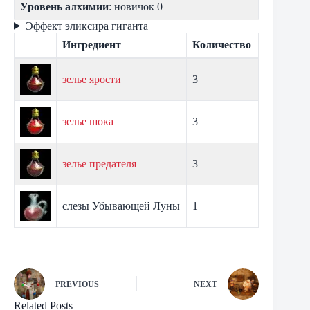
Уровень алхимии
: новичок 0
Эффект эликсира гиганта
Ингредиент
Количество
зелье ярости
3
зелье шока
3
зелье предателя
3
слезы Убывающей Луны
1
PREVIOUS
NEXT
Related Posts