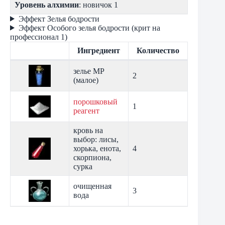
Уровень алхимии
: новичок 1
Эффект Зелья бодрости
Эффект Особого зелья бодрости (крит на
профессионал 1)
Ингредиент
Количество
зелье MP
2
(малое)
порошковый
1
реагент
кровь на
выбор: лисы,
хорька, енота,
4
скорпиона,
сурка
очищенная
3
вода